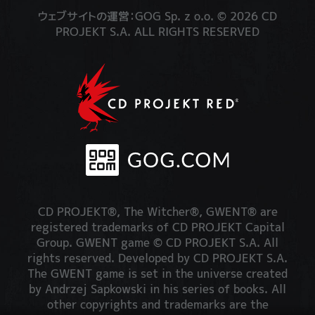
ウェブサイトの運営：GOG Sp. z o.o. © 2026 CD
PROJEKT S.A. ALL RIGHTS RESERVED
CD PROJEKT®, The Witcher®, GWENT® are
registered trademarks of CD PROJEKT Capital
Group. GWENT game © CD PROJEKT S.A. All
rights reserved. Developed by CD PROJEKT S.A.
The GWENT game is set in the universe created
by Andrzej Sapkowski in his series of books. All
other copyrights and trademarks are the