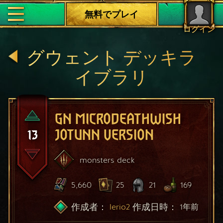
無料でプレイ
ログイン
グウェント デッキラ
イブラリ
GN MICRODEATHWISH
13
JOTUNN VERSION
monsters
deck
5,660
25
21
169
作成者：
作成日時：
lerio2
1年前