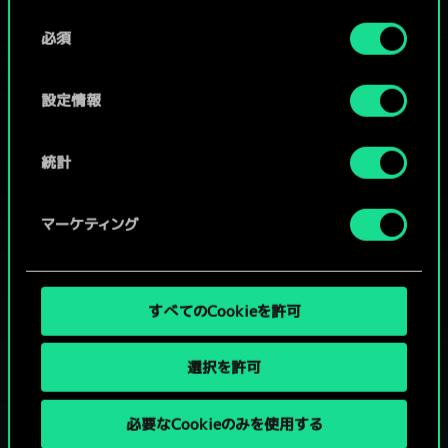
x
2
Cookieの使用およびパフォーマンスの変更点に関する
2
5
エンドレガの幼虫
同
詳細は、下記の「設定」メニューでご確認ください。
必須
意
2
4
ブラビケンの音楽隊
の
選
設定情報
択
統計
マーケティング
すべてのCookieを許可
選択を許可
必要なCookieのみを使用する
グウェントでひと勝負といかない