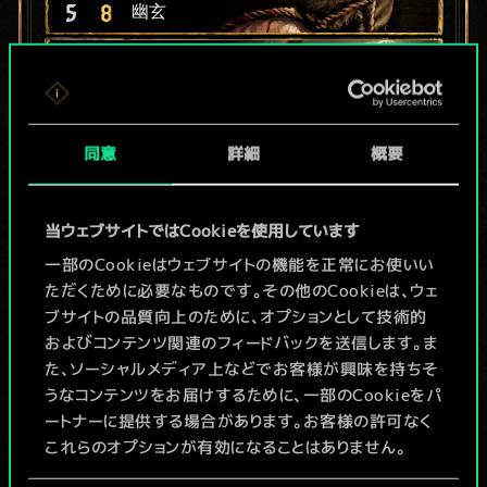
5
8
幽玄
3
8
カエルの王子様
3
8
キュロット
同意
詳細
概要
6
最後の願い
6
6
ヴォールのドラガラ
当ウェブサイトではCookieを使用しています
x
2
4
6
巨大カエル
一部のCookieはウェブサイトの機能を正常にお使いい
ただくために必要なものです。その他のCookieは、ウェ
x
2
7
5
氷の巨人
ブサイトの品質向上のために、オプションとして技術的
およびコンテンツ関連のフィードバックを送信します。ま
x
2
4
5
セイレーン
た、ソーシャルメディア上などでお客様が興味を持ちそ
うなコンテンツをお届けするために、一部のCookieをパ
x
2
4
5
魔女見習い
ートナーに提供する場合があります。お客様の許可なく
これらのオプションが有効になることはありません。
x
2
3
5
ハーピーの卵