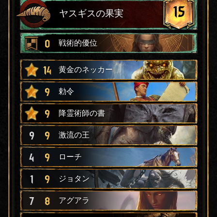
15
ヤスギスの果実
0
戦術的優位
14
黄金のネッカー
9
勅令
9
降霊術師の書
9
9
激流の王
4
9
ローチ
1
9
ジョタン
7
8
アグアラ