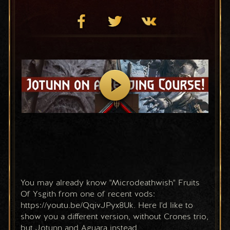
You may already know "Microdeathwish" Fruits 
Of Ysgith from one of recent vods: 
https://youtu.be/QqivJPyx8Uk. Here I'd like to 
show you a different version, without Crones trio, 
but Jotunn and Aguara instead.