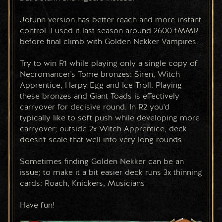
Jotunn version has better reach and more instant 
control. I used it last season around 2600 fMMR 
before final climb with Golden Nekker Vampires. 
Try to win R1 while playing only a single copy of 
Necromancer's Tome bronzes: Siren, Witch 
Apprentice, Harpy Egg and Ice Troll. Playing 
these bronzes and Giant Toads is effectively 
carryover for decisive round. In R2 you'd 
typically like to soft push while developing more 
carryover; outside 2x Witch Apprentice, deck 
doesn't scale that well into very long rounds.
Sometimes finding Golden Nekker can be an 
issue; to make it a bit easier deck runs 3x thinning 
cards: Roach, Knickers, Musicians
Have fun!