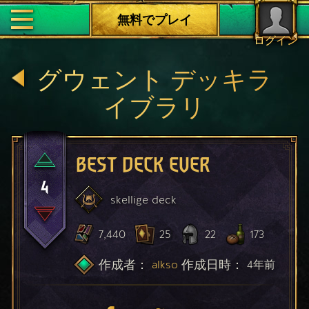
無料でプレイ
ログイン
グウェント デッキラ
イブラリ
BEST DECK EVER
4
skellige
deck
7,440
25
22
173
作成者：
作成日時：
alkso
4年前