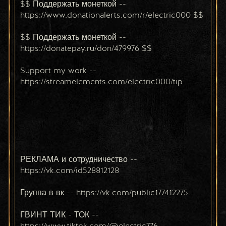
$$ Поддержать монеткой -- 
https://www.donationalerts.com/r/electric000 $$
$$ Поддержать монеткой -- 
https://donatepay.ru/don/479976 $$
Support my work -- 
https://streamelements.com/electric000/tip
РЕКЛАМА и сотрудничество -- 
https://vk.com/id528812128
Группа в вк -- https://vk.com/public177412275
ГВИНТ ТИК - ТОК -- 
https://www.tiktok.com/@electric776