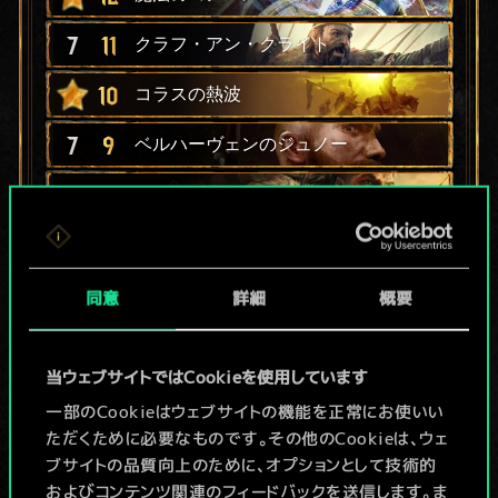
7
11
クラフ・アン・クライト
10
コラスの熱波
7
9
ベルハーヴェンのジュノー
5
9
モークヴァーグ：恐怖の心
6
8
ビルナ・ブラン
6
8
同意
詳細
概要
コーラル
4
8
テラーオブシーズ号
当ウェブサイトではCookieを使用しています
4
8
ビョルン・ストーマーソン
一部のCookieはウェブサイトの機能を正常にお使いい
ただくために必要なものです。その他のCookieは、ウェ
6
7
オルガー・ブラックハンド
ブサイトの品質向上のために、オプションとして技術的
およびコンテンツ関連のフィードバックを送信します。ま
5
7
モークヴァーグ