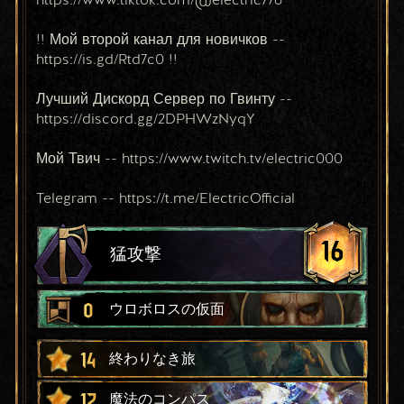
!! Мой второй канал для новичков -- 
https://is.gd/Rtd7c0 !!
Лучший Дискорд Сервер по Гвинту -- 
https://discord.gg/2DPHWzNyqY
Мой Твич -- https://www.twitch.tv/electric000
Telegram -- https://t.me/ElectricOfficial
16
猛攻撃
0
ウロボロスの仮面
14
終わりなき旅
12
魔法のコンパス