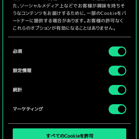
た、ソーシャルメディア上などでお客様が興味を持ちそ
x
2
2
7
うなコンテンツをお届けするために、一部のCookieをパ
カモメ
ートナーに提供する場合があります。お客様の許可なく
x
2
4
5
アン・クライトのロングシップ
これらのオプションが有効になることはありません。
x
2
2
5
錯乱した海賊
Cookieの使用およびパフォーマンスの変更点に関する
同
詳細は、下記の「設定」メニューでご確認ください。
必須
意
x
2
5
4
ヘイマイの吟遊詩人
の
選
x
2
5
4
ディムンの軽量ロングシップ
設定情報
択
4
4
祈祷師
統計
x
2
3
4
テルショックの散兵
マーケティング
すべてのCookieを許可