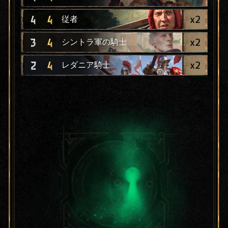
x
2
4
4
従者
x
2
3
4
シントラ軍の騎士
x
2
2
4
レダニア騎士