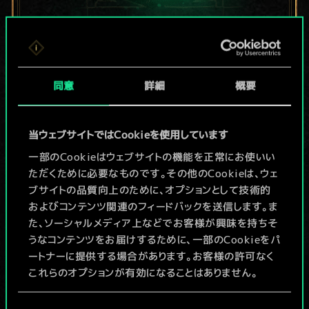
現在はまだこれし
か共有デッキがあ
同意
詳細
概要
りませんが、
当ウェブサイトではCookieを使用しています
続々追加中！
一部のCookieはウェブサイトの機能を正常にお使いい
ただくために必要なものです。その他のCookieは、ウェ
ブサイトの品質向上のために、オプションとして技術的
デッキ名入力＆ガイドを作成
およびコンテンツ関連のフィードバックを送信します。ま
た、ソーシャルメディア上などでお客様が興味を持ちそ
デッキを編集
うなコンテンツをお届けするために、一部のCookieをパ
ートナーに提供する場合があります。お客様の許可なく
これらのオプションが有効になることはありません。
/
Cookieの使用およびパフォーマンスの変更点に関する