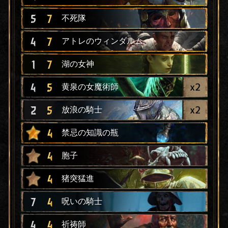
5
7
不死隊
4
7
アトレのウィンダルム
1
7
湖の女神
x
2
4
5
黄泉の女魔術師
x
2
2
5
放浪の騎士
4
禁忌の知識の瓶
4
胞子
4
猪突猛進
7
4
呪いの騎士
4
4
祈祷師