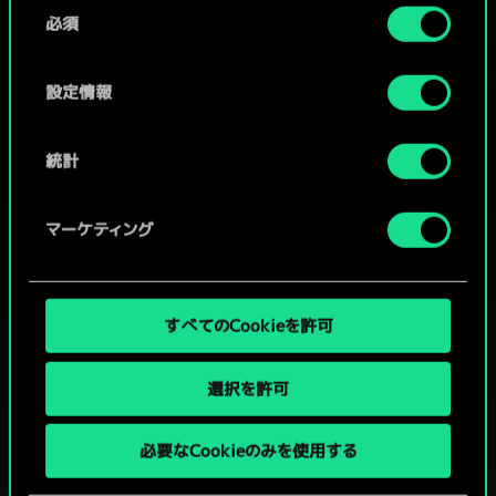
同
コミュニティデッキを閲覧
詳細は、下記の「設定」メニューでご確認ください。
必須
意
の
選
設定情報
択
統計
マーケティング
すべてのCookieを許可
選択を許可
グウェントでひと勝負といかない
必要なCookieのみを使用する
か？