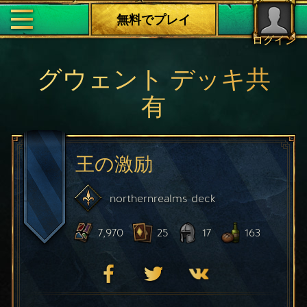
無料でプレイ
ログイン
グウェント デッキ共
有
王の激励
northernrealms
deck
7,970
25
17
163