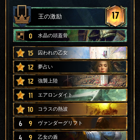
17
王の激励
0
水晶の頭蓋骨
15
囚われの乙女
12
夢占い
12
強襲上陸
11
エアロンダイト
10
コラスの熱波
6
9
ヴァンダーグリフト
4
9
乙女の盾