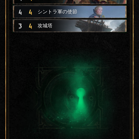
4
4
シントラ軍の使節
3
4
攻城塔