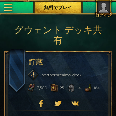
無料でプレイ
ログイン
グウェント デッキ共
有
貯蔵
northernrealms
deck
7,580
25
14
164