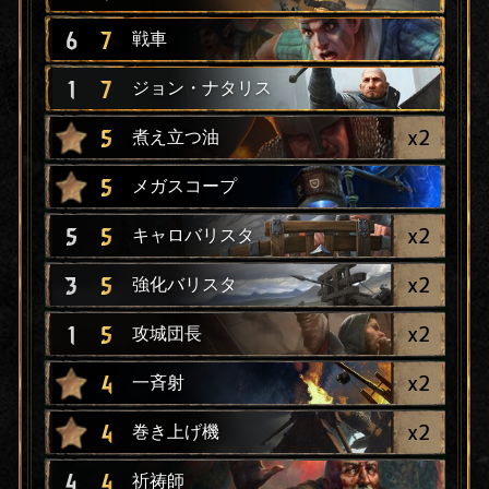
6
7
戦車
1
7
ジョン・ナタリス
x
2
5
煮え立つ油
5
メガスコープ
x
2
5
5
キャロバリスタ
x
2
3
5
強化バリスタ
x
2
1
5
攻城団長
x
2
4
一斉射
x
2
4
巻き上げ機
4
4
祈祷師