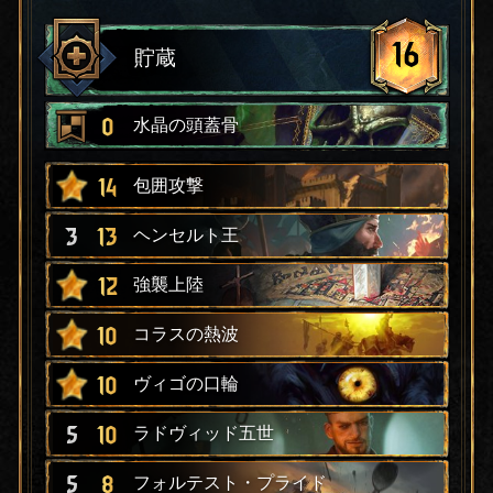
16
貯蔵
0
水晶の頭蓋骨
14
包囲攻撃
3
13
ヘンセルト王
12
強襲上陸
10
コラスの熱波
10
ヴィゴの口輪
5
10
ラドヴィッド五世
5
8
フォルテスト・プライド