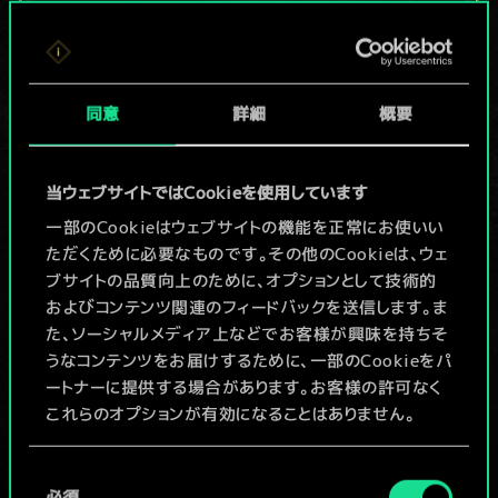
現在はまだこれし
か共有デッキがあ
同意
詳細
概要
りませんが、
続々追加中！
当ウェブサイトではCookieを使用しています
一部のCookieはウェブサイトの機能を正常にお使いい
ただくために必要なものです。その他のCookieは、ウェ
デッキ名入力＆ガイドを作成
ブサイトの品質向上のために、オプションとして技術的
およびコンテンツ関連のフィードバックを送信します。ま
デッキを編集
た、ソーシャルメディア上などでお客様が興味を持ちそ
うなコンテンツをお届けするために、一部のCookieをパ
ートナーに提供する場合があります。お客様の許可なく
/
これらのオプションが有効になることはありません。
コミュニティデッキを閲覧
Cookieの使用およびパフォーマンスの変更点に関する
同
詳細は、下記の「設定」メニューでご確認ください。
必須