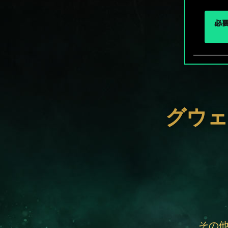
必要
グウェ
その