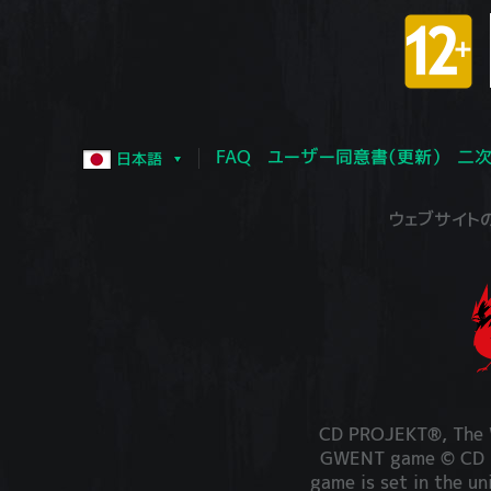
FAQ
ユーザー同意書（更新）
二次
日本語
ウェブサイトの運営
CD PROJEKT®, The W
GWENT game © CD PR
game is set in the un