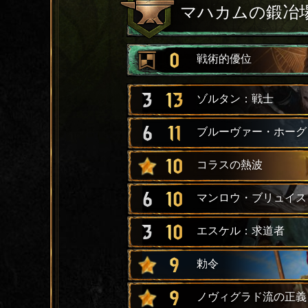
マハカムの鍛冶
0
戦術的優位
3
13
ゾルタン：戦士
6
11
ブルーヴァー・ホーグ
10
コラスの熱波
6
10
マンロウ・ブリュイス
3
10
エスケル：求道者
9
勅令
9
ノヴィグラド流の正義