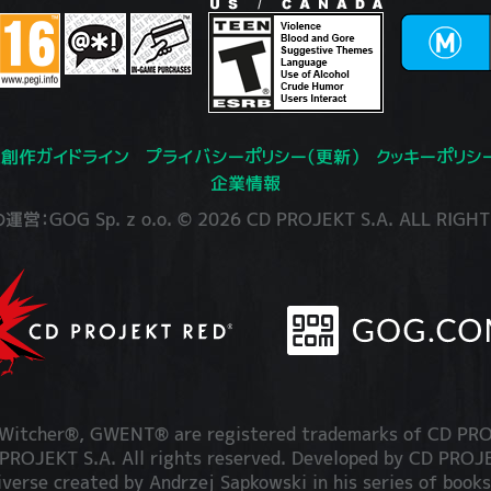
創作ガイドライン
プライバシーポリシー（更新）
クッキーポリシ
企業情報
：GOG Sp. z o.o. © 2026 CD PROJEKT S.A. ALL RIGHT
itcher®, GWENT® are registered trademarks of CD PRO
OJEKT S.A. All rights reserved. Developed by CD PRO
iverse created by Andrzej Sapkowski in his series of books