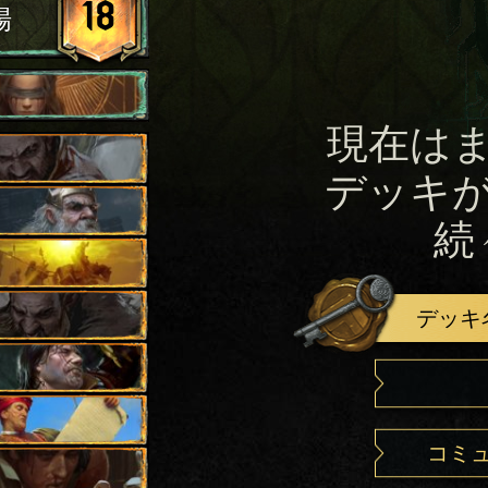
18
場
現在は
デッキ
続
デッキ
コミ