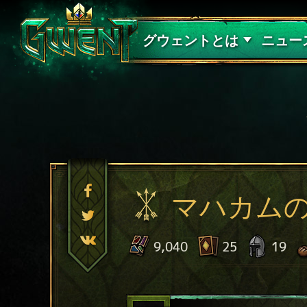
サポート
グウェントとは
ニュー
マハカム
9,040
25
19