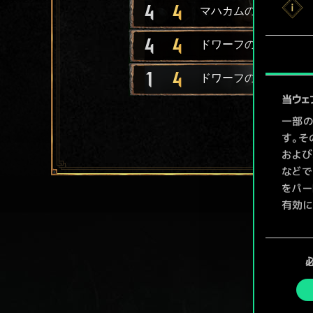
4
4
マハカムの義勇兵
4
4
ドワーフの狂戦士
1
4
ドワーフの散兵
当ウェ
一部の
す。そ
および
などで
をパー
有効に
Coo
同
ューで
意
の
選
択