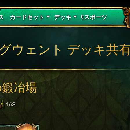
紅き血の呪縛
デッキガイド
ス
カードセット
デッキ
Eスポーツ
グウェント デッキ共
の鍛冶場
168