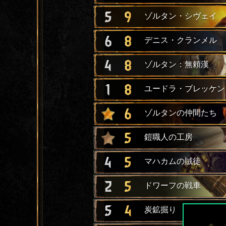
5
9
ゾルタン・シヴェイ
6
8
デニス・クランメル
4
8
ゾルタン：無頼漢
1
8
ユードラ・ブレッケン
6
ゾルタンの仲間たち
5
鎧職人の工房
4
5
マハカムの賊徒
2
5
ドワーフの戦車
5
4
炭鉱掘り