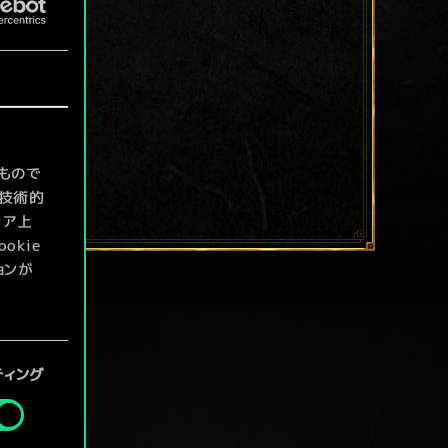
もので
て技術的
ィア上
kie
ョンが
定」メニ
ティング