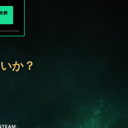
eを許
ないか？