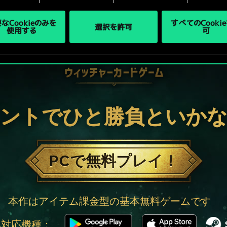
なCookieのみを
すべてのCooki
選択を許可
使用する
可
ントでひと勝負といか
PCで無料プレイ！
本作はアイテム課金型の基本無料ゲームです
他対応機種：