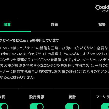
x
2
シップ
x
2
同意
詳細
概要
x
2
ブサイトではCookieを使用しています
Cookieはウェブサイトの機能を正常にお使いいただくために必要な
の他のCookieは、ウェブサイトの品質向上のために、オプションとし
コンテンツ関連のフィードバックを送信します。また、ソーシャルメデ
お客様が興味を持ちそうなコンテンツをお届けするために、一部のCoo
トナーに提供する場合があります。お客様の許可なくこれらのオプシ
なることはありません。
kieの使用およびパフォーマンスの変更点に関する詳細は、下記の「設
ご確認ください。
必須
設定情報
統計
マーケ