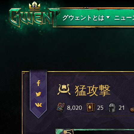
サポート
グウェントとは
ニュー
猛攻撃
8,020
25
21