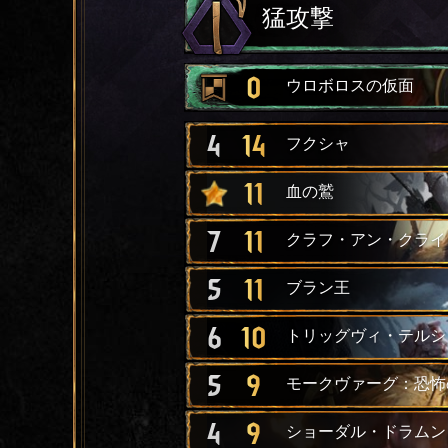
猛攻撃
0
ウロボロスの仮面
4
14
フクシャ
11
血の鷲
7
11
クラフ・アン・クライ
5
11
ブラン王
6
10
トリッグヴィ・テルシ
5
9
モークヴァーグ：恐怖
4
9
ショーダル・ドラムン