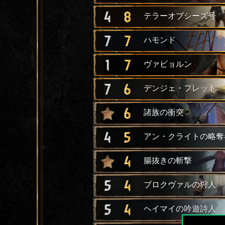
4
8
テラーオブシーズ号
7
7
ハモンド
1
7
ヴァビョルン
7
6
デンジェ・フレット
6
諸族の衝突
4
5
アン・クライトの略奪
4
腸抜きの斬撃
5
4
ブロクヴァルの狩人
5
4
ヘイマイの吟遊詩人