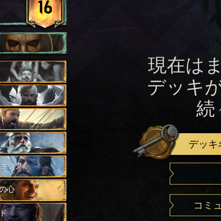
16
現在は
デッキ
続
ト
デッキ
ョック
の心
コミ
ド