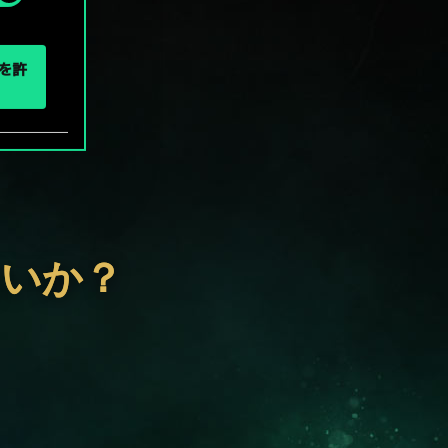
eを許
ないか？