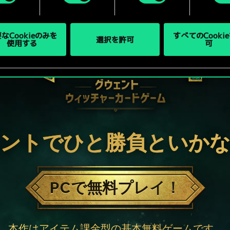
なCookieのみを
すべてのCooki
選択を許可
使用する
可
ントでひと勝負といか
PCで無料プレイ！
本作はアイテム課金型の基本無料ゲームです