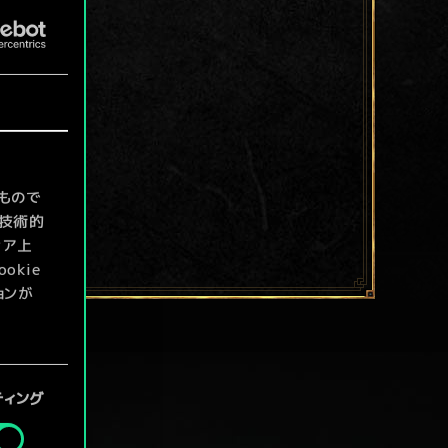
もので
て技術的
ィア上
kie
ョンが
定」メニ
ティング