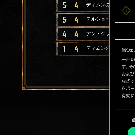
5
4
ディムンの軽量ロング
5
4
テルショックの侵略者
4
4
アン・クライトの戦士
1
4
ディムンの軍船
当ウェ
一部の
す。そ
および
などで
をパー
有効に
Coo
同
ューで
意
の
選