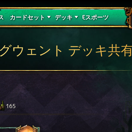
紅き血の呪縛
デッキガイド
ス
カードセット
デッキ
Eスポーツ
グウェント デッキ共
165