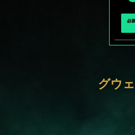
択
必要
グウェ