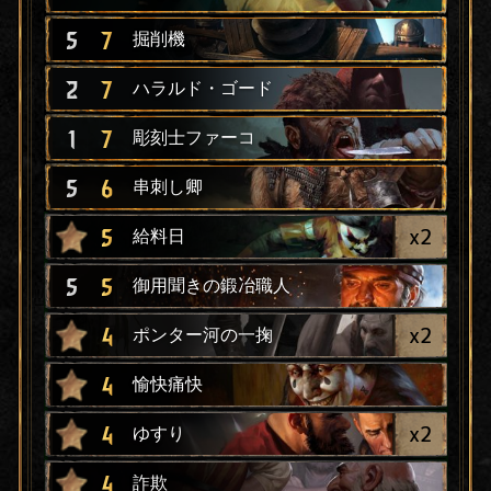
5
7
掘削機
2
7
ハラルド・ゴード
1
7
彫刻士ファーコ
5
6
串刺し卿
x
2
5
給料日
5
5
御用聞きの鍛冶職人
x
2
4
ポンター河の一掬
4
愉快痛快
x
2
4
ゆすり
4
詐欺