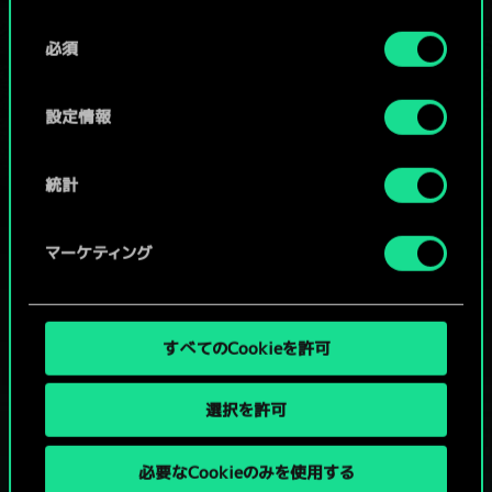
Cookieの使用およびパフォーマンスの変更点に関する
同
詳細は、下記の「設定」メニューでご確認ください。
必須
意
コミュニティデッキを閲覧
の
選
設定情報
択
統計
マーケティング
すべてのCookieを許可
選択を許可
必要なCookieのみを使用する