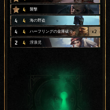
4
襲撃
4
4
海の野盗
x
2
4
4
ハーフリングの金庫破り
2
4
浮浪児