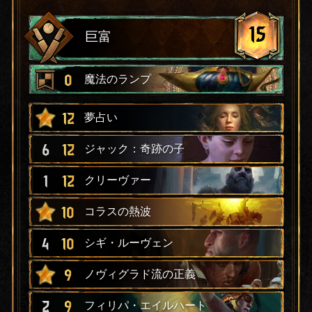
15
巨富
0
魔法のランプ
12
夢占い
6
12
ジャック：奇跡の子
1
12
クリーヴァー
10
コラスの熱波
4
10
シギ・ルーヴェン
9
ノヴィグラド流の正義
2
9
フィリパ・エイルハート