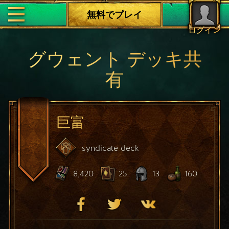
無料でプレイ
ログイン
グウェント デッキ共
有
巨富
syndicate
deck
8,420
25
13
160