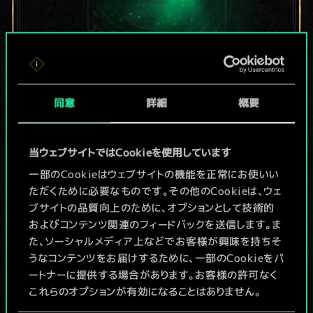
現在はまだこれし
同意
詳細
概要
か共有デッキがあ
りませんが、
当ウェブサイトではCookieを使用しています
続々追加中！
一部のCookieはウェブサイトの機能を正常にお使いい
ただくために必要なものです。その他のCookieは、ウェ
ブサイトの品質向上のために、オプションとして技術的
およびコンテンツ関連のフィードバックを送信します。ま
デッキ名入力＆ガイドを作成
た、ソーシャルメディア上などでお客様が興味を持ちそ
うなコンテンツをお届けするために、一部のCookieをパ
デッキを編集
ートナーに提供する場合があります。お客様の許可なく
これらのオプションが有効になることはありません。
/