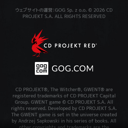
ウェブサイトの運営：GOG Sp. z o.o. © 2026 CD
PROJEKT S.A. ALL RIGHTS RESERVED
CD PROJEKT®, The Witcher®, GWENT® are
registered trademarks of CD PROJEKT Capital
Group. GWENT game © CD PROJEKT S.A. All
rights reserved. Developed by CD PROJEKT S.A.
The GWENT game is set in the universe created
by Andrzej Sapkowski in his series of books. All
other copyrights and trademarks are the