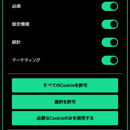
同
コミュニティデッキを閲覧
詳細は、下記の「設定」メニューでご確認ください。
必須
意
の
選
設定情報
択
統計
マーケティング
すべてのCookieを許可
選択を許可
グウェントでひと勝負といかない
必要なCookieのみを使用する
か？