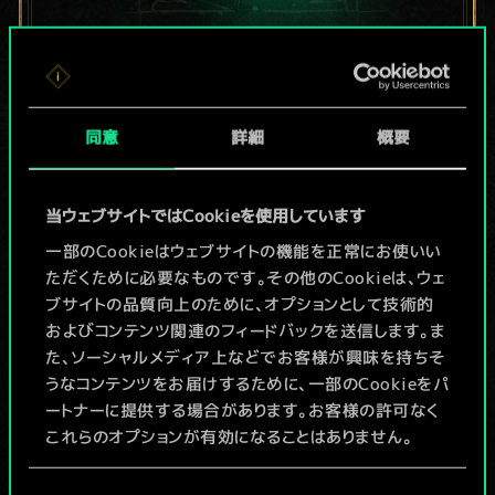
現在はまだこれし
か共有デッキがあ
同意
詳細
概要
りませんが、
当ウェブサイトではCookieを使用しています
続々追加中！
一部のCookieはウェブサイトの機能を正常にお使いい
ただくために必要なものです。その他のCookieは、ウェ
ブサイトの品質向上のために、オプションとして技術的
デッキ名入力＆ガイドを作成
およびコンテンツ関連のフィードバックを送信します。ま
た、ソーシャルメディア上などでお客様が興味を持ちそ
デッキを編集
うなコンテンツをお届けするために、一部のCookieをパ
ートナーに提供する場合があります。お客様の許可なく
これらのオプションが有効になることはありません。
/
Cookieの使用およびパフォーマンスの変更点に関する