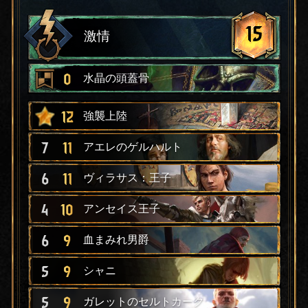
15
激情
0
水晶の頭蓋骨
12
強襲上陸
7
11
アエレのゲルハルト
6
11
ヴィラサス：王子
4
10
アンセイス王子
6
9
血まみれ男爵
5
9
シャニ
5
9
ガレットのセルトカーク