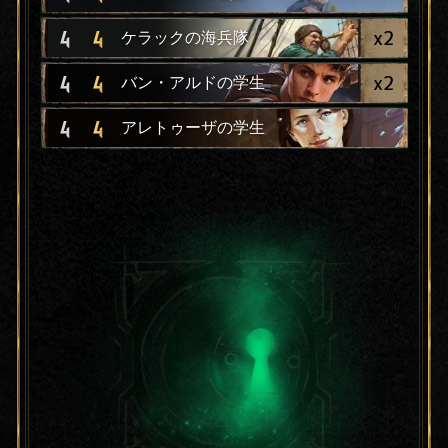
x
2
4
4
ケラックの海兵隊
x
2
4
4
バン・アルドの学生
4
4
アレトゥーザの学生