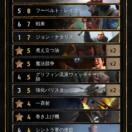
5
8
フーベルト・レイク
6
7
戦車
1
7
ジョン・ナタリス
x
2
5
煮え立つ油
x
2
5
魔法競争
グリフィン流派ウィッチャーの
4
5
師
x
2
3
5
強化バリスタ
4
一斉射
4
巻き上げ機
4
4
シントラ軍の使節