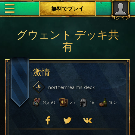
無料でプレイ
ログイン
グウェント デッキ共
有
激情
northernrealms
deck
8,350
25
18
160