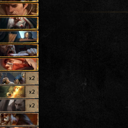
x
2
x
2
x
2