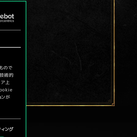
もので
て技術的
ィア上
kie
ョンが
定」メニ
ティング