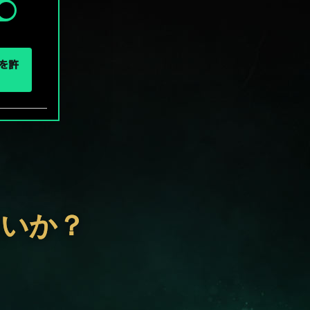
eを許
ないか？