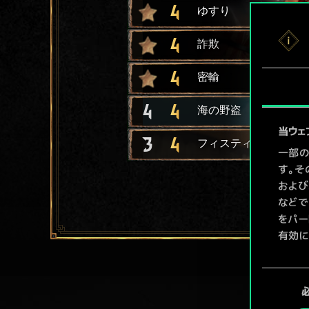
4
ゆすり
4
詐欺
4
密輸
4
4
海の野盗
当ウェ
3
4
フィスティックの密売
一部の
す。そ
および
などで
をパー
有効に
Coo
同
ューで
意
の