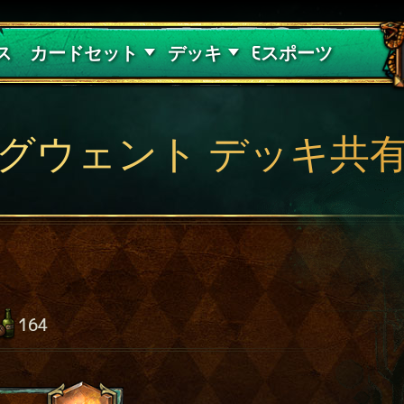
紅き血の呪縛
デッキガイド
ス
カードセット
デッキ
Eスポーツ
グウェント デッキ共
164