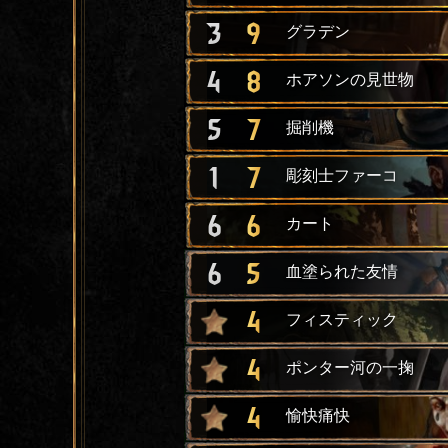
3
9
グラデン
4
8
ホアソンの見世物
5
7
掘削機
1
7
彫刻士ファーコ
6
6
カート
6
5
血塗られた友情
4
フィスティック
4
ポンター河の一掬
4
愉快痛快