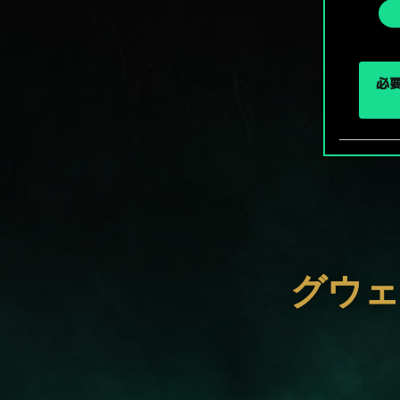
選
択
必要
グウェ