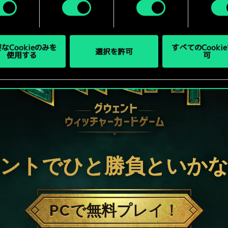
なCookieのみを
すべてのCooki
選択を許可
使用する
可
ントでひと勝負といか
PCで無料プレイ！