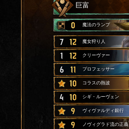
巨富
0
魔法のランプ
7
12
魔女狩り人
1
12
クリーヴァー
6
11
プロフェッサー
10
コラスの熱波
4
10
シギ・ルーヴェン
9
ヴィヴァルディ銀行
9
ノヴィグラド流の正義