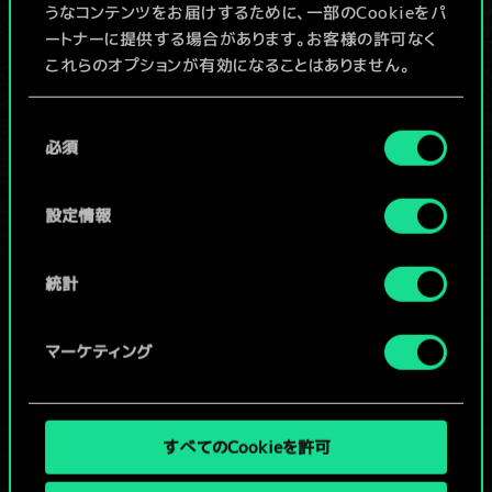
うなコンテンツをお届けするために、一部のCookieをパ
ートナーに提供する場合があります。お客様の許可なく
デッキ名入力＆ガイドを作成
これらのオプションが有効になることはありません。
Cookieの使用およびパフォーマンスの変更点に関する
同
デッキを編集
詳細は、下記の「設定」メニューでご確認ください。
必須
意
の
/
選
設定情報
択
コミュニティデッキを閲覧
統計
マーケティング
すべてのCookieを許可