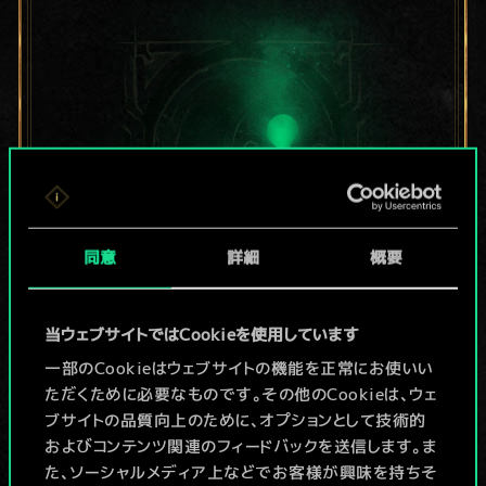
同意
詳細
概要
現在はまだこれし
当ウェブサイトではCookieを使用しています
か共有デッキがあ
一部のCookieはウェブサイトの機能を正常にお使いい
ただくために必要なものです。その他のCookieは、ウェ
りませんが、
ブサイトの品質向上のために、オプションとして技術的
およびコンテンツ関連のフィードバックを送信します。ま
続々追加中！
た、ソーシャルメディア上などでお客様が興味を持ちそ