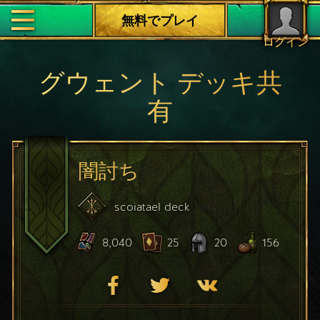
無料でプレイ
ログイン
グウェント デッキ共
有
闇討ち
scoiatael
deck
8,040
25
20
156