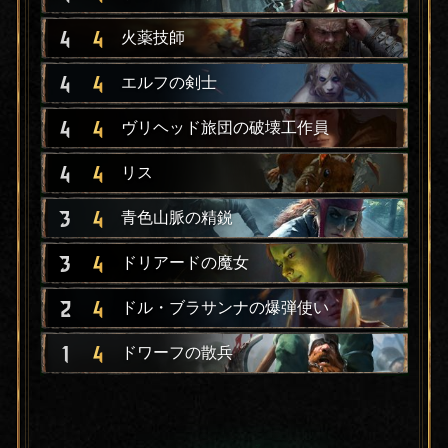
4
4
火薬技師
4
4
エルフの剣士
4
4
ヴリヘッド旅団の破壊工作員
4
4
リス
3
4
青色山脈の精鋭
3
4
ドリアードの魔女
2
4
ドル・ブラサンナの爆弾使い
1
4
ドワーフの散兵