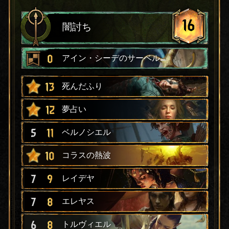
16
闇討ち
0
アイン・シーデのサーベル
13
死んだふり
12
夢占い
5
11
ベルノシエル
10
コラスの熱波
7
9
レイデヤ
7
8
エレヤス
6
8
トルヴィエル