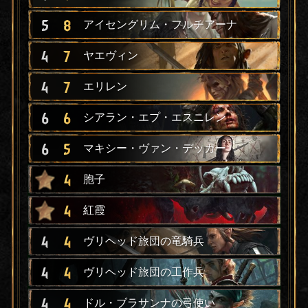
5
8
アイセングリム・フルチアーナ
4
7
ヤエヴィン
4
7
エリレン
6
6
シアラン・エプ・エスニレン
6
5
マキシー・ヴァン・デッカー
4
胞子
4
紅霞
4
4
ヴリヘッド旅団の竜騎兵
4
4
ヴリヘッド旅団の工作兵
4
4
ドル・ブラサンナの弓使い