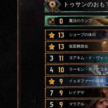
トゥサンのおも
0
魔法のランプ
13
ショープの休日
13
仮面舞踏会
3
11
ヨアキム・ド・ヴェッ
4
10
ラーモン・ティアコネ
9
イェネファーの祈祷
7
9
レイデヤ
5
9
マラアル