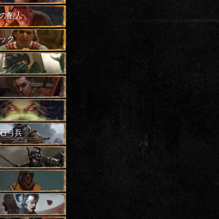
の酌人
ック
石弓兵