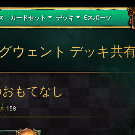
紅き血の呪縛
デッキガイド
ス
カードセット
デッキ
Eスポーツ
グウェント デッキ共
のおもてなし
158