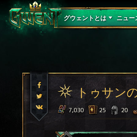
サポート
グウェントとは
ニュー
トゥサン
7,030
25
20