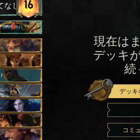
16
てなし
現在は
デッキ
続
ト
ル
デッキ
コミ