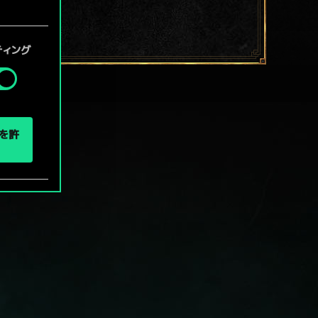
定」メニ
ティング
eを許