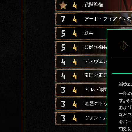
4
戦闘準備
7
4
アード・フィアインの
5
4
新兵
5
4
公爵領衛兵隊
4
4
デスヴェン師団の弩弓
4
4
帝国の毒牙
当ウェ
3
4
アルバ師団の槍兵
一部の
す。そ
3
4
遍歴のトゥサン騎士
および
などで
3
4
ヴァン・ムーアレヘム
をパー
有効に