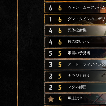
6
6
ヴァン・ムーアレヘム
1
6
ダン・タインのロデリ
4
6
死体投射機
4
6
喉の乾いた女
5
5
帝国の予見者
3
5
アード・フィアインの
2
5
ナウジカ旅団
2
5
マグネ師団
4
馬上試合