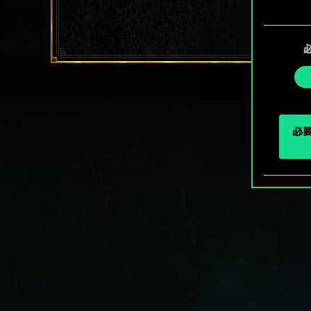
Coo
同
ューで
意
の
選
択
必要