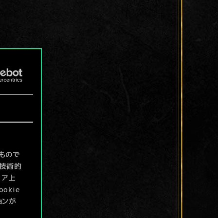
もので
て技術的
ィア上
kie
ョンが