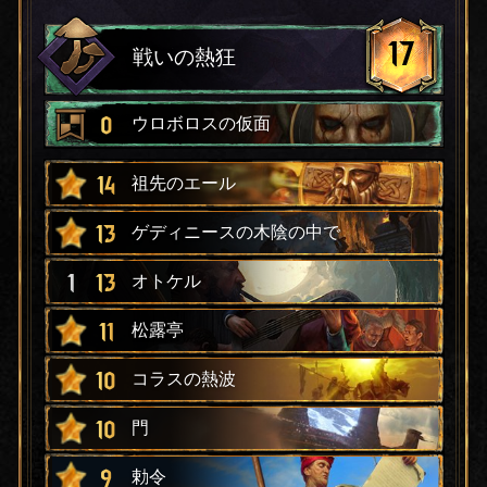
17
戦いの熱狂
0
ウロボロスの仮面
14
祖先のエール
13
ゲディニースの木陰の中で
1
13
オトケル
11
松露亭
10
コラスの熱波
10
門
9
勅令