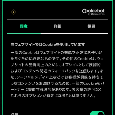
現在はまだこれし
か共有デッキがあ
同意
詳細
概要
りませんが、
続々追加中！
当ウェブサイトではCookieを使用しています
一部のCookieはウェブサイトの機能を正常にお使いい
ただくために必要なものです。その他のCookieは、ウェ
デッキ名入力＆ガイドを作成
ブサイトの品質向上のために、オプションとして技術的
およびコンテンツ関連のフィードバックを送信します。ま
デッキを編集
た、ソーシャルメディア上などでお客様が興味を持ちそ
うなコンテンツをお届けするために、一部のCookieをパ
ートナーに提供する場合があります。お客様の許可なく
/
これらのオプションが有効になることはありません。
コミュニティデッキを閲覧
Cookieの使用およびパフォーマンスの変更点に関する
同
詳細は、下記の「設定」メニューでご確認ください。
必須