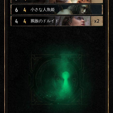
6
4
小さな人魚姫
x
2
4
4
鴉族のドルイド