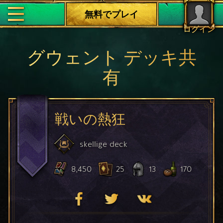
無料でプレイ
ログイン
グウェント デッキ共
有
戦いの熱狂
skellige
deck
8,450
25
13
170