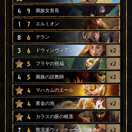
4
9
鴉族女首長
1
7
エルミオン
8
6
デラン
x
2
3
6
ドウィンヴィアンドラ
x
2
5
フラヤの祝福
x
2
4
5
鴉族の説教師
4
マハカムのエール
x
2
4
黄金の泡
4
カラスの眼の根茎
x
2
7
4
熊流派ウィッチャーの熟練者