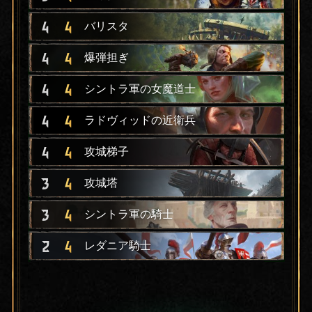
4
4
バリスタ
4
4
爆弾担ぎ
4
4
シントラ軍の女魔道士
4
4
ラドヴィッドの近衛兵
4
4
攻城梯子
3
4
攻城塔
3
4
シントラ軍の騎士
2
4
レダニア騎士