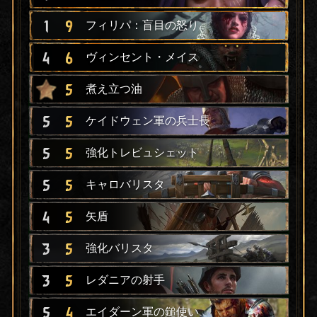
1
9
フィリパ：盲目の怒り
4
6
ヴィンセント・メイス
5
煮え立つ油
5
5
ケイドウェン軍の兵士長
5
5
強化トレビュシェット
5
5
キャロバリスタ
4
5
矢盾
3
5
強化バリスタ
3
5
レダニアの射手
5
4
エイダーン軍の鎚使い