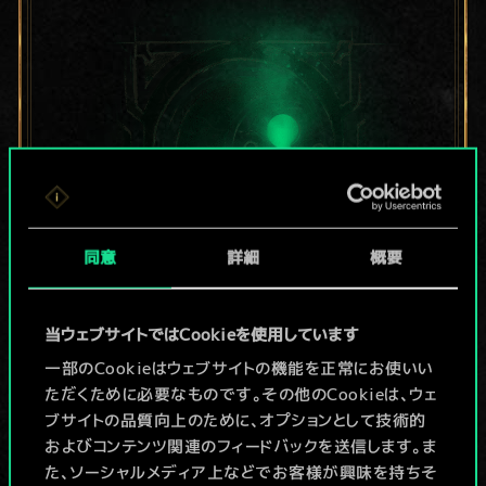
同意
詳細
概要
現在はまだこれし
当ウェブサイトではCookieを使用しています
か共有デッキがあ
一部のCookieはウェブサイトの機能を正常にお使いい
ただくために必要なものです。その他のCookieは、ウェ
りませんが、
ブサイトの品質向上のために、オプションとして技術的
およびコンテンツ関連のフィードバックを送信します。ま
続々追加中！
た、ソーシャルメディア上などでお客様が興味を持ちそ