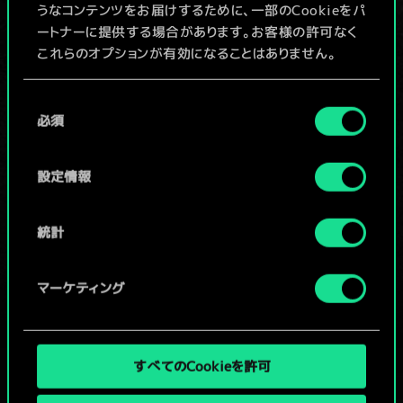
うなコンテンツをお届けするために、一部のCookieをパ
ートナーに提供する場合があります。お客様の許可なく
デッキ名入力＆ガイドを作成
これらのオプションが有効になることはありません。
Cookieの使用およびパフォーマンスの変更点に関する
同
デッキを編集
詳細は、下記の「設定」メニューでご確認ください。
必須
意
の
/
選
設定情報
択
コミュニティデッキを閲覧
統計
マーケティング
すべてのCookieを許可