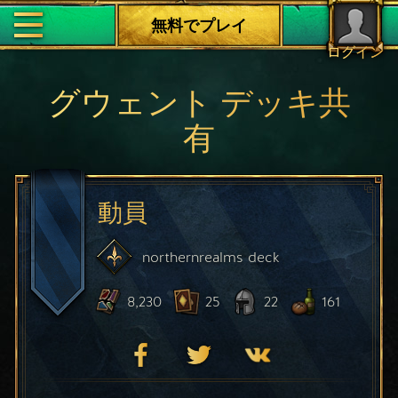
無料でプレイ
ログイン
グウェント デッキ共
有
動員
northernrealms
deck
8,230
25
22
161