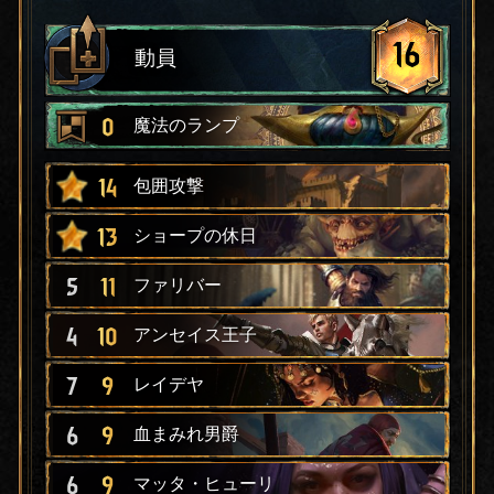
16
動員
0
魔法のランプ
14
包囲攻撃
13
ショープの休日
5
11
ファリバー
4
10
アンセイス王子
7
9
レイデヤ
6
9
血まみれ男爵
6
9
マッタ・ヒューリ