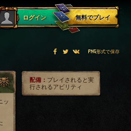
ログアウト
無料でプレイ
ログイン
PNG形式で保存
配備：
プレイされると実
行されるアビリティ
ニッ
た