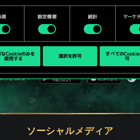
kieの使用およびパフォーマンスの変更点に関する詳細は、下記の「設
ントでひと勝負といか
ご確認ください。
必須
設定情報
統計
マーケ
PCで無料プレイ！
なCookieのみを
すべてのCooki
選択を許可
使用する
可
本作はアイテム課金型の基本無料ゲームです
他対応機種：
ソーシャルメディア