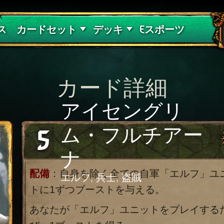
紅き血の呪縛
デッキガイド
ス
カードセット
デッキ
Eスポーツ
カード詳細
アイセングリ
ム・フルチアー
5
ナ
配備
：自身を除く全ての自軍「エルフ」ユ
エルフ, 兵士, 盗賊
トに1ずつブーストを与える。
あなたが「エルフ」ユニットをプレイする