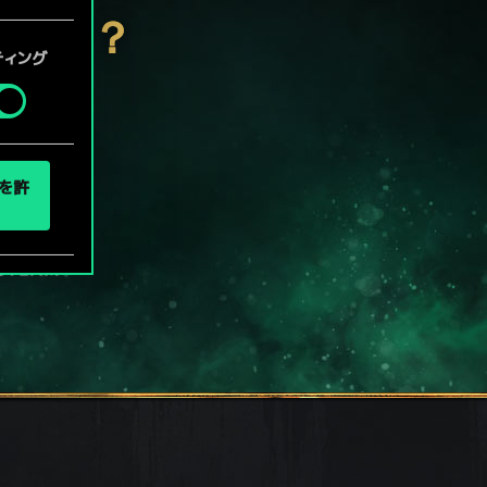
定」メニ
ないか？
ティング
eを許