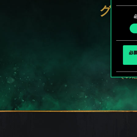
Coo
グウェ
同
ューで
意
の
選
択
必要
その