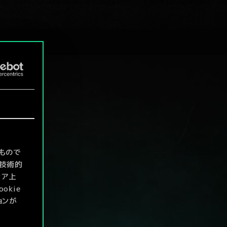
もので
て技術的
ィア上
kie
ョンが