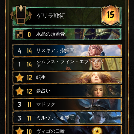
15
ゲリラ戦術
0
水晶の頭蓋骨
4
14
サスキア：指揮官
シムラス・フィン・エプ・ダベ
1
14
ア
12
転生
12
夢占い
3
11
マドック
3
11
ミルヴァ：狙撃手
10
ヴィゴの口輪