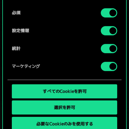
Cookieの使用およびパフォーマンスの変更点に関する
同
詳細は、下記の「設定」メニューでご確認ください。
必須
意
コミュニティデッキを閲覧
の
選
設定情報
択
統計
マーケティング
すべてのCookieを許可
選択を許可
必要なCookieのみを使用する