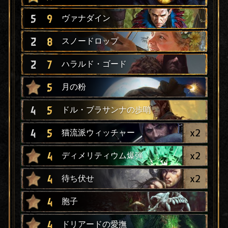
5
9
ヴァナダイン
2
8
スノードロップ
2
7
ハラルド・ゴード
5
月の粉
4
5
ドル・ブラサンナの歩哨
x
2
4
5
猫流派ウィッチャー
x
2
4
ディメリティウム爆弾
x
2
4
待ち伏せ
4
胞子
4
ドリアードの愛撫