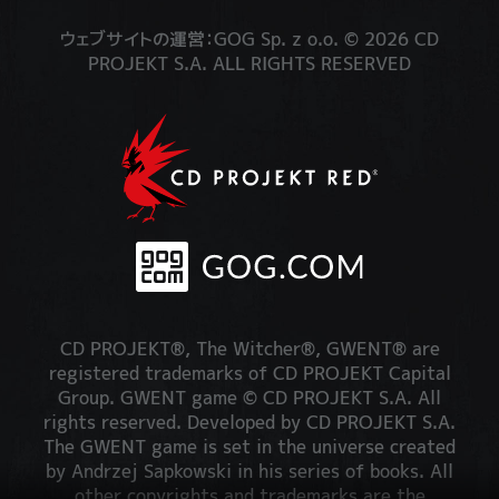
ウェブサイトの運営：GOG Sp. z o.o. © 2026 CD
PROJEKT S.A. ALL RIGHTS RESERVED
CD PROJEKT®, The Witcher®, GWENT® are
registered trademarks of CD PROJEKT Capital
Group. GWENT game © CD PROJEKT S.A. All
rights reserved. Developed by CD PROJEKT S.A.
The GWENT game is set in the universe created
by Andrzej Sapkowski in his series of books. All
other copyrights and trademarks are the