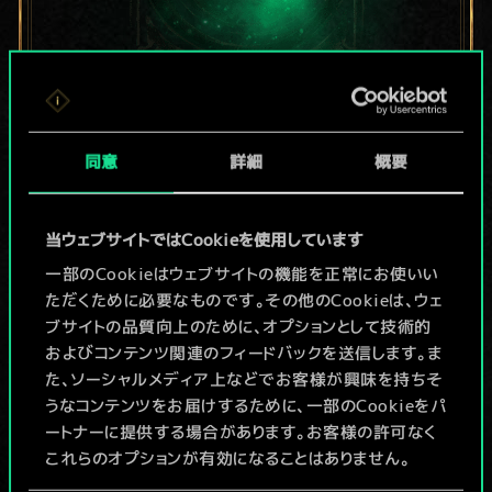
現在はまだこれし
同意
詳細
概要
か共有デッキがあ
りませんが、
当ウェブサイトではCookieを使用しています
続々追加中！
一部のCookieはウェブサイトの機能を正常にお使いい
ただくために必要なものです。その他のCookieは、ウェ
ブサイトの品質向上のために、オプションとして技術的
およびコンテンツ関連のフィードバックを送信します。ま
デッキ名入力＆ガイドを作成
た、ソーシャルメディア上などでお客様が興味を持ちそ
うなコンテンツをお届けするために、一部のCookieをパ
デッキを編集
ートナーに提供する場合があります。お客様の許可なく
これらのオプションが有効になることはありません。
/