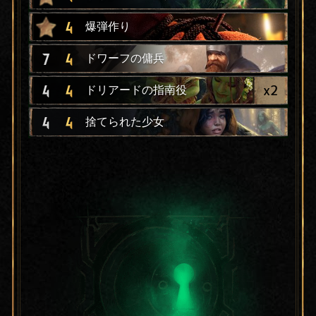
4
爆弾作り
7
4
ドワーフの傭兵
x
2
4
4
ドリアードの指南役
4
4
捨てられた少女