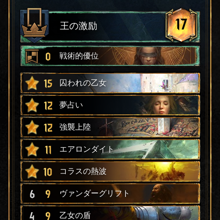
17
王の激励
0
戦術的優位
15
囚われの乙女
12
夢占い
12
強襲上陸
11
エアロンダイト
10
コラスの熱波
6
9
ヴァンダーグリフト
4
9
乙女の盾