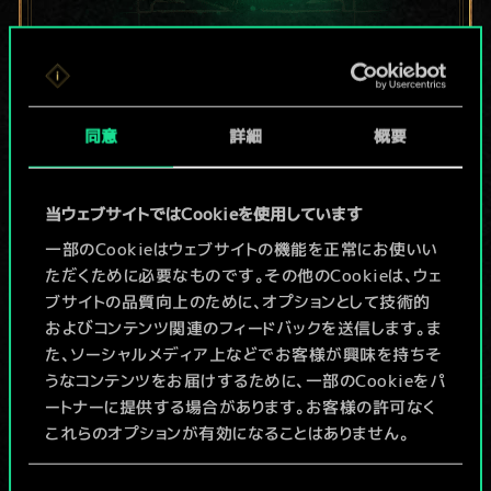
現在はまだこれし
か共有デッキがあ
同意
詳細
概要
りませんが、
当ウェブサイトではCookieを使用しています
続々追加中！
一部のCookieはウェブサイトの機能を正常にお使いい
ただくために必要なものです。その他のCookieは、ウェ
ブサイトの品質向上のために、オプションとして技術的
デッキ名入力＆ガイドを作成
およびコンテンツ関連のフィードバックを送信します。ま
た、ソーシャルメディア上などでお客様が興味を持ちそ
デッキを編集
うなコンテンツをお届けするために、一部のCookieをパ
ートナーに提供する場合があります。お客様の許可なく
これらのオプションが有効になることはありません。
/
Cookieの使用およびパフォーマンスの変更点に関する