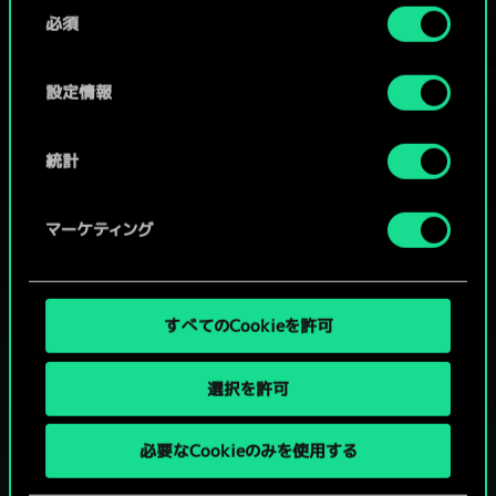
同
コミュニティデッキを閲覧
詳細は、下記の「設定」メニューでご確認ください。
必須
意
の
選
設定情報
択
統計
マーケティング
すべてのCookieを許可
選択を許可
グウェントでひと勝負といかない
必要なCookieのみを使用する
か？