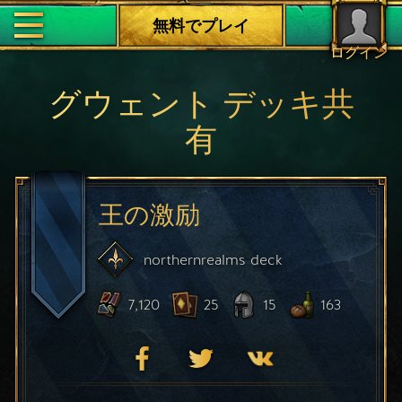
無料でプレイ
ログイン
グウェント デッキ共
有
王の激励
northernrealms
deck
7,120
25
15
163