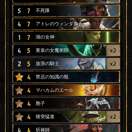
5
7
不死隊
4
7
アトレのウィンダルム
1
7
湖の女神
x
2
4
5
黄泉の女魔術師
x
2
2
5
放浪の騎士
4
禁忌の知識の瓶
4
マハカムのエール
4
胞子
x
2
4
猪突猛進
4
4
祈祷師