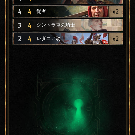
x
2
4
4
従者
3
4
シントラ軍の騎士
x
2
2
4
レダニア騎士