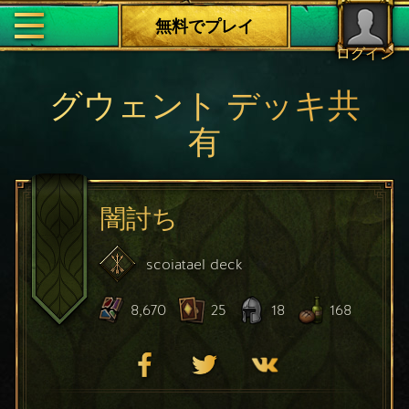
無料でプレイ
ログイン
グウェント デッキ共
有
闇討ち
scoiatael
deck
8,670
25
18
168