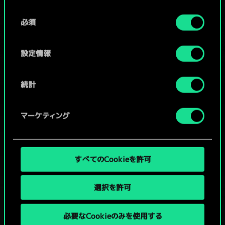
Cookieの使用およびパフォーマンスの変更点に関する
同
詳細は、下記の「設定」メニューでご確認ください。
必須
意
コミュニティデッキを閲覧
の
選
設定情報
択
統計
マーケティング
すべてのCookieを許可
選択を許可
必要なCookieのみを使用する