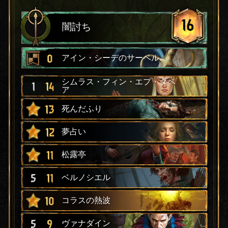
16
闇討ち
0
アイン・シーデのサーベル
シムラス・フィン・エプ・ダベ
1
14
ア
13
死んだふり
12
夢占い
11
松露亭
5
11
ベルノシエル
10
コラスの熱波
5
9
ヴァナダイン