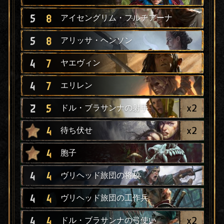
5
8
アイセングリム・フルチアーナ
5
8
アリッサ・ヘンソン
4
7
ヤエヴィン
4
7
エリレン
x
2
2
5
ドル・ブラサンナの射手
x
2
4
待ち伏せ
4
胞子
4
4
ヴリヘッド旅団の将校
4
4
ヴリヘッド旅団の工作兵
x
2
4
4
ドル・ブラサンナの弓使い