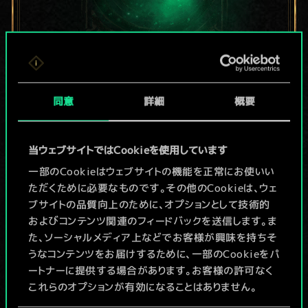
現在はまだこれし
同意
詳細
概要
か共有デッキがあ
りませんが、
当ウェブサイトではCookieを使用しています
続々追加中！
一部のCookieはウェブサイトの機能を正常にお使いい
ただくために必要なものです。その他のCookieは、ウェ
ブサイトの品質向上のために、オプションとして技術的
およびコンテンツ関連のフィードバックを送信します。ま
デッキ名入力＆ガイドを作成
た、ソーシャルメディア上などでお客様が興味を持ちそ
うなコンテンツをお届けするために、一部のCookieをパ
デッキを編集
ートナーに提供する場合があります。お客様の許可なく
これらのオプションが有効になることはありません。
/