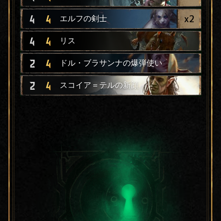
x
2
4
4
エルフの剣士
4
4
リス
2
4
ドル・ブラサンナの爆弾使い
2
4
スコイア＝テルの新顔