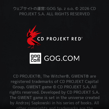
ウェブサイトの運営：GOG Sp. z o.o. © 2026 CD
PROJEKT S.A. ALL RIGHTS RESERVED
CD PROJEKT®, The Witcher®, GWENT® are
registered trademarks of CD PROJEKT Capital
Group. GWENT game © CD PROJEKT S.A. All
rights reserved. Developed by CD PROJEKT S.A.
The GWENT game is set in the universe created
by Andrzej Sapkowski in his series of books. All
other copyrights and trademarks are the