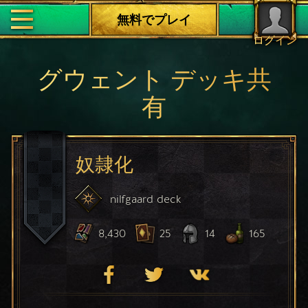
無料でプレイ
ログイン
グウェント デッキ共
有
奴隷化
nilfgaard
deck
8,430
25
14
165