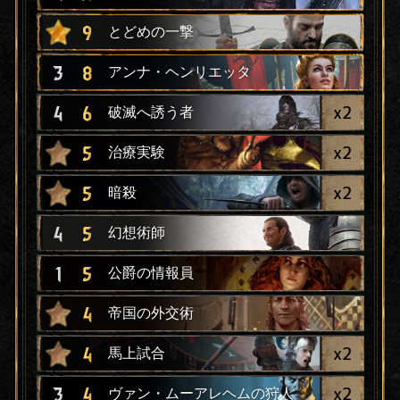
9
とどめの一撃
3
8
アンナ・ヘンリエッタ
x
2
4
6
破滅へ誘う者
x
2
5
治療実験
x
2
5
暗殺
4
5
幻想術師
1
5
公爵の情報員
4
帝国の外交術
x
2
4
馬上試合
x
2
3
4
ヴァン・ムーアレヘムの狩人