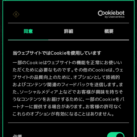
現在はまだこれし
か共有デッキがあ
同意
詳細
概要
りませんが、
続々追加中！
当ウェブサイトではCookieを使用しています
一部のCookieはウェブサイトの機能を正常にお使いい
ただくために必要なものです。その他のCookieは、ウェ
デッキ名入力＆ガイドを作成
ブサイトの品質向上のために、オプションとして技術的
およびコンテンツ関連のフィードバックを送信します。ま
デッキを編集
た、ソーシャルメディア上などでお客様が興味を持ちそ
うなコンテンツをお届けするために、一部のCookieをパ
ートナーに提供する場合があります。お客様の許可なく
/
これらのオプションが有効になることはありません。
コミュニティデッキを閲覧
Cookieの使用およびパフォーマンスの変更点に関する
同
詳細は、下記の「設定」メニューでご確認ください。
必須