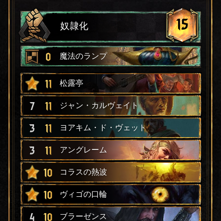
15
奴隷化
0
魔法のランプ
11
松露亭
7
11
ジャン・カルヴェイト
3
11
ヨアキム・ド・ヴェット
3
11
アングレーム
10
コラスの熱波
10
ヴィゴの口輪
4
10
ブラーゼンス