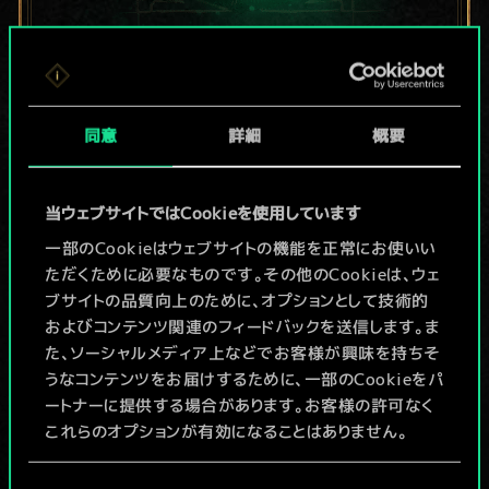
現在はまだこれし
か共有デッキがあ
同意
詳細
概要
りませんが、
当ウェブサイトではCookieを使用しています
続々追加中！
一部のCookieはウェブサイトの機能を正常にお使いい
ただくために必要なものです。その他のCookieは、ウェ
ブサイトの品質向上のために、オプションとして技術的
デッキ名入力＆ガイドを作成
およびコンテンツ関連のフィードバックを送信します。ま
た、ソーシャルメディア上などでお客様が興味を持ちそ
デッキを編集
うなコンテンツをお届けするために、一部のCookieをパ
ートナーに提供する場合があります。お客様の許可なく
これらのオプションが有効になることはありません。
/
Cookieの使用およびパフォーマンスの変更点に関する