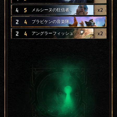
x
2
4
5
メルシーヌの狂信者
2
4
ブラビケンの音楽隊
x
2
2
4
アングラーフィッシュ