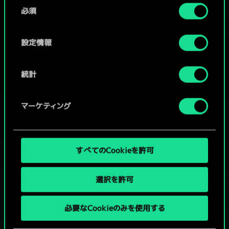
同
コミュニティデッキを閲覧
詳細は、下記の「設定」メニューでご確認ください。
必須
意
の
選
設定情報
択
統計
マーケティング
すべてのCookieを許可
選択を許可
グウェントでひと勝負といかない
必要なCookieのみを使用する
か？