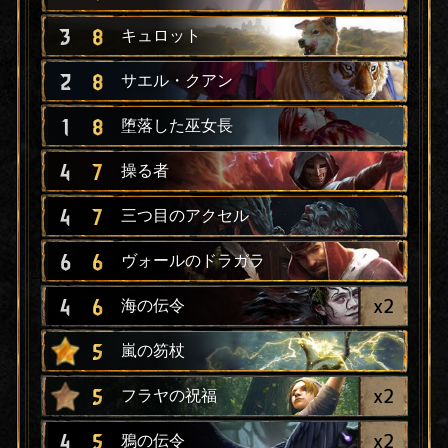
3
8
キュロット
2
8
サエル・クアン
1
8
堕落した巫女長
4
7
操る者
4
7
三つ目のアクセル
6
6
ヴォールのドラガラ
x
2
4
6
海の伝令
5
嵐の笏杖
x
2
5
フラヤの祝福
x
2
4
5
鴉の伝令