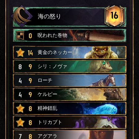
16
海の怒り
0
呪われた巻物
14
黄金のネッカー
8
9
シリ：ノヴァ
4
9
ローチ
4
9
ケルピー
8
精神錯乱
8
トリカブト
7
8
アグアラ