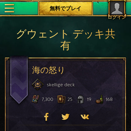
無料でプレイ
ログイン
グウェント デッキ共
有
海の怒り
skellige
deck
7,300
25
19
168