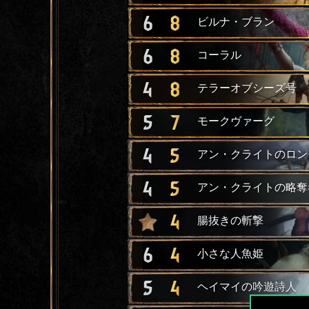
6
8
ビルナ・ブラン
6
8
コーラル
4
8
テラーオブシーズ号
5
7
モークヴァーグ
4
5
アン・クライトのロン
4
5
アン・クライトの略奪
4
腸抜きの斬撃
6
4
小さな人魚姫
5
4
ヘイマイの吟遊詩人