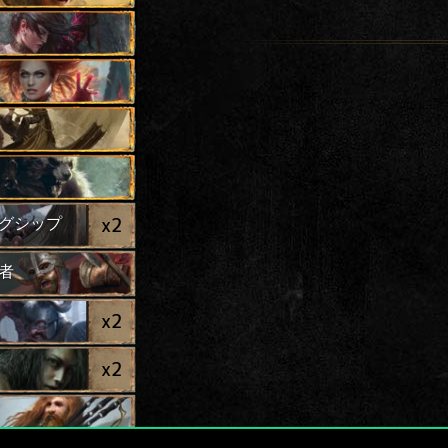
x
2
グシップ
者
x
2
x
2