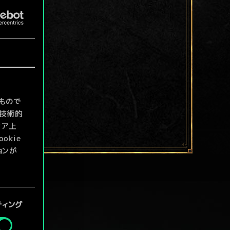
もので
て技術的
ィア上
kie
ョンが
定」メニ
ティング