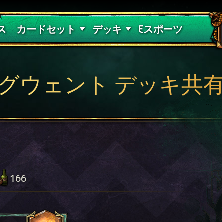
紅き血の呪縛
デッキガイド
ス
カードセット
デッキ
Eスポーツ
グウェント デッキ共
166