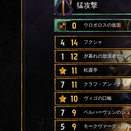
猛攻撃
0
ウロボロスの仮面
4
14
フクシャ
1
12
夕暮れの放浪者たち
11
松露亭
7
11
クラフ・アン・クライ
10
ヴィゴの口輪
7
9
ベルハーヴェンのジュ
5
9
モークヴァーグ：恐怖