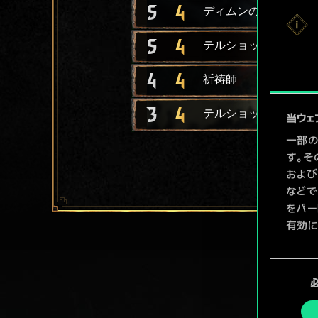
5
4
ディムンの軽量ロング
5
4
テルショックの侵略者
4
4
祈祷師
3
4
テルショックの散兵
当ウェ
一部の
す。そ
および
などで
をパー
有効に
Coo
同
ューで
意
の
選