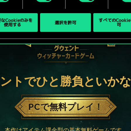
なCookieのみを
すべてのCooki
選択を許可
使用する
可
ントでひと勝負といか
PCで無料プレイ！
本作はアイテム課金型の基本無料ゲームです