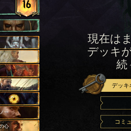
16
現在は
デッキ
続
ト
デッキ
ノー
コミ
の心