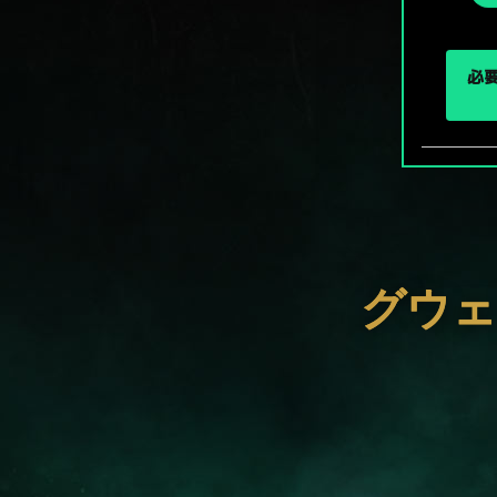
択
必要
グウェ