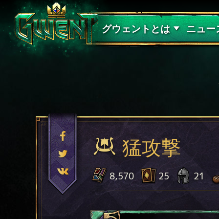
サポート
グウェントとは
ニュー
猛攻撃
8,570
25
21