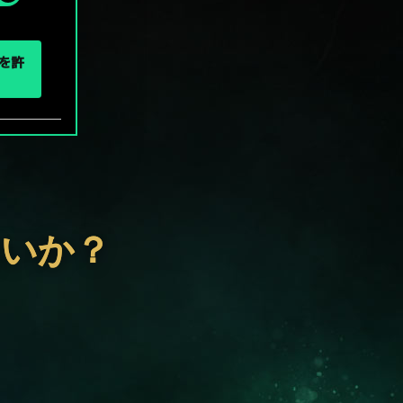
eを許
ないか？