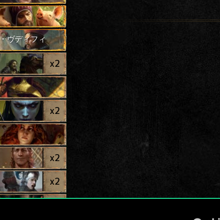
・ヴディフィ
x
2
x
2
x
2
x
2
x
2