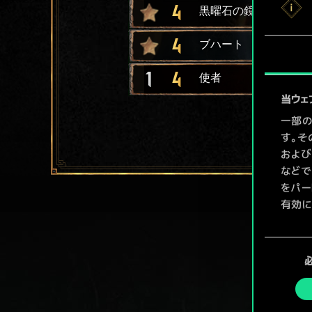
4
黒曜石の鏡
4
ブハート
1
4
使者
当ウェ
一部の
す。そ
および
などで
をパー
有効に
Coo
同
ューで
意
の
選
択