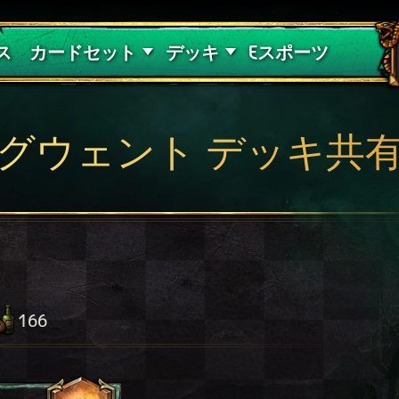
紅き血の呪縛
デッキガイド
ス
カードセット
デッキ
Eスポーツ
グウェント デッキ共
166