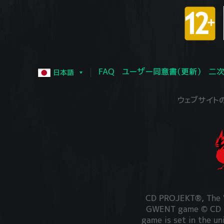
FAQ
ユーザー同意書（更新）
二次
日本語
ウェブサイトの運営
CD PROJEKT®, The W
GWENT game © CD PR
game is set in the un