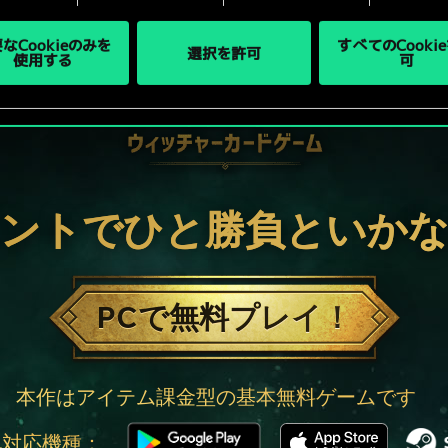
なCookieのみを
すべてのCooki
選択を許可
使用する
可
ントでひと勝負といか
PCで無料プレイ！
本作はアイテム課金型の基本無料ゲームです
他対応機種：