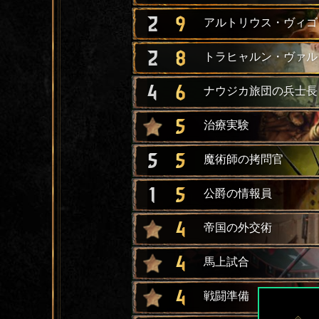
2
9
アルトリウス・ヴィゴ
2
8
トラヒャルン・ヴァル
4
6
ナウジカ旅団の兵士長
5
治療実験
5
5
魔術師の拷問官
1
5
公爵の情報員
4
帝国の外交術
4
馬上試合
4
戦闘準備