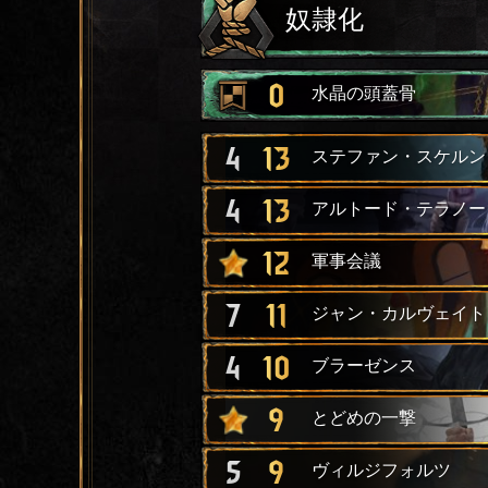
奴隷化
0
水晶の頭蓋骨
4
13
ステファン・スケルン
4
13
アルトード・テラノー
12
軍事会議
7
11
ジャン・カルヴェイト
4
10
ブラーゼンス
9
とどめの一撃
5
9
ヴィルジフォルツ