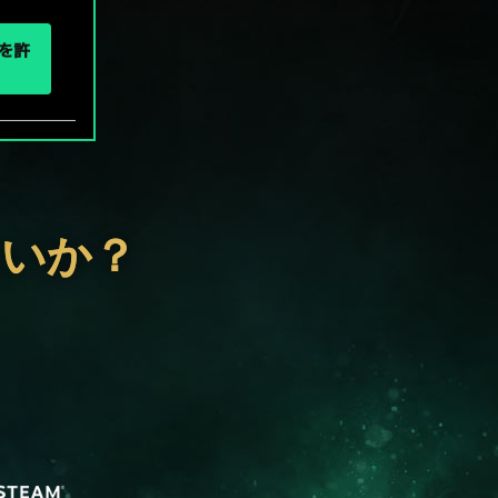
eを許
ないか？