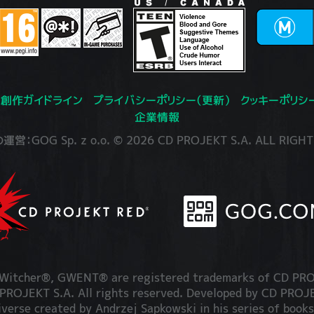
創作ガイドライン
プライバシーポリシー（更新）
クッキーポリシ
企業情報
：GOG Sp. z o.o. © 2026 CD PROJEKT S.A. ALL RIGHT
itcher®, GWENT® are registered trademarks of CD PRO
OJEKT S.A. All rights reserved. Developed by CD PRO
iverse created by Andrzej Sapkowski in his series of books