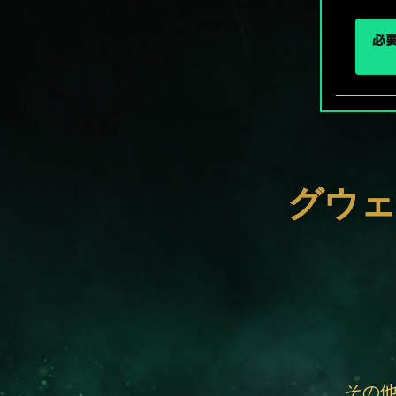
必要
グウェ
その