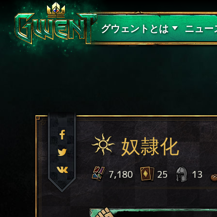
サポート
グウェントとは
ニュー
奴隷化
7,180
25
13