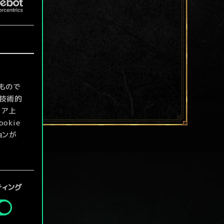
もので
て技術的
ィア上
kie
ョンが
定」メニ
ティング