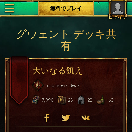
無料でプレイ
ログイン
グウェント デッキ共
有
大いなる飢え
monsters
deck
7,990
25
22
163