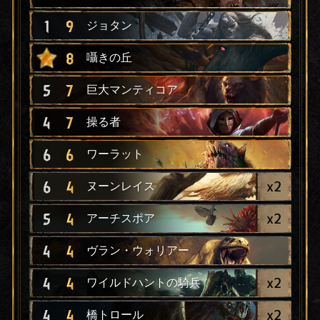
1
9
ジョタン
8
囁きの丘
5
7
巨大マンティコア
4
7
操る者
6
6
ワーラット
x
2
6
4
ヌーンレイス
x
2
5
4
アーチスポア
4
4
ヴラン・ウォリアー
x
2
4
4
ワイルドハントの騎兵
x
2
4
4
橋トロール