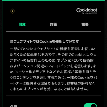
現在はまだこれし
か共有デッキがあ
同意
詳細
概要
りませんが、
続々追加中！
当ウェブサイトではCookieを使用しています
一部のCookieはウェブサイトの機能を正常にお使いい
ただくために必要なものです。その他のCookieは、ウェ
デッキ名入力＆ガイドを作成
ブサイトの品質向上のために、オプションとして技術的
およびコンテンツ関連のフィードバックを送信します。ま
デッキを編集
た、ソーシャルメディア上などでお客様が興味を持ちそ
うなコンテンツをお届けするために、一部のCookieをパ
ートナーに提供する場合があります。お客様の許可なく
/
これらのオプションが有効になることはありません。
コミュニティデッキを閲覧
Cookieの使用およびパフォーマンスの変更点に関する
同
詳細は、下記の「設定」メニューでご確認ください。
必須