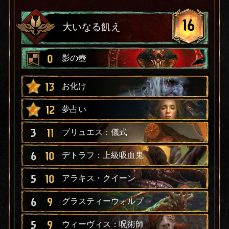
16
大いなる飢え
0
影の壺
13
お化け
12
夢占い
3
11
ブリュエス：儀式
6
10
デトラフ：上級吸血鬼
5
10
アラキス・クイーン
6
9
グラスティーウォルプ
5
9
ウィーヴィス：呪術師