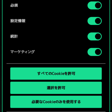
同
コミュニティデッキを閲覧
詳細は、下記の「設定」メニューでご確認ください。
必須
意
の
選
設定情報
択
統計
マーケティング
すべてのCookieを許可
選択を許可
グウェントでひと勝負といかない
必要なCookieのみを使用する
か？