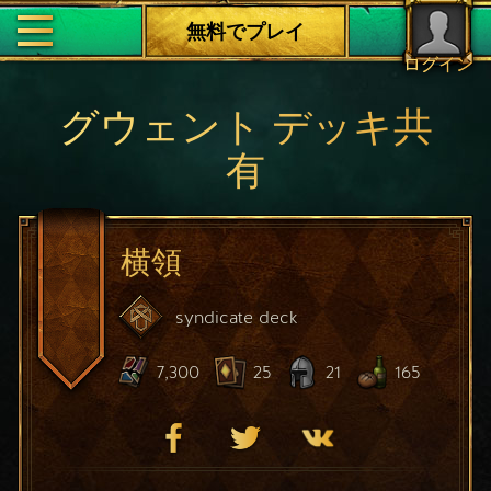
無料でプレイ
ログイン
グウェント デッキ共
有
横領
syndicate
deck
7,300
25
21
165