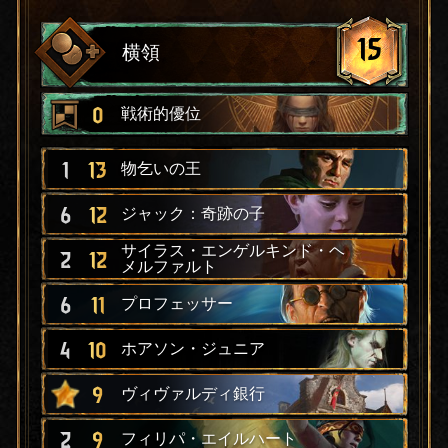
15
横領
0
戦術的優位
1
13
物乞いの王
6
12
ジャック：奇跡の子
サイラス・エンゲルキンド・ヘ
2
12
メルファルト
6
11
プロフェッサー
4
10
ホアソン・ジュニア
9
ヴィヴァルディ銀行
2
9
フィリパ・エイルハート