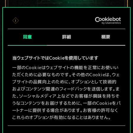
現在はまだこれし
か共有デッキがあ
同意
詳細
概要
りませんが、
当ウェブサイトではCookieを使用しています
続々追加中！
一部のCookieはウェブサイトの機能を正常にお使いい
ただくために必要なものです。その他のCookieは、ウェ
ブサイトの品質向上のために、オプションとして技術的
デッキ名入力＆ガイドを作成
およびコンテンツ関連のフィードバックを送信します。ま
た、ソーシャルメディア上などでお客様が興味を持ちそ
デッキを編集
うなコンテンツをお届けするために、一部のCookieをパ
ートナーに提供する場合があります。お客様の許可なく
これらのオプションが有効になることはありません。
/
Cookieの使用およびパフォーマンスの変更点に関する