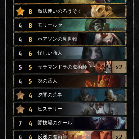
8
魔法使いのろうそく
4
8
モリールセ
4
8
ホアソンの見世物
4
6
怪しい商人
x
2
5
5
サラマンドラの魔術師
4
5
炎の番人
4
夕闇の荒事
4
ヒステリー
7
4
闘技場のグール
x
2
4
4
反逆の魔術師