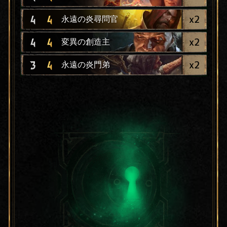
x
2
4
4
永遠の炎尋問官
x
2
4
4
変異の創造主
x
2
3
4
永遠の炎門弟