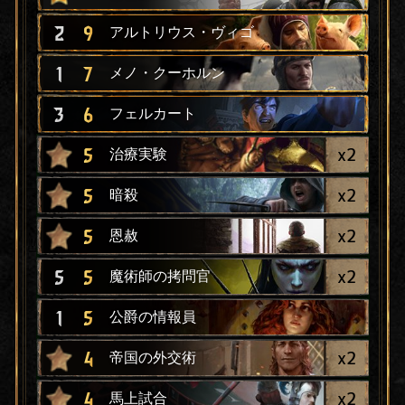
2
9
アルトリウス・ヴィゴ
1
7
メノ・クーホルン
3
6
フェルカート
x
2
5
治療実験
x
2
5
暗殺
x
2
5
恩赦
x
2
5
5
魔術師の拷問官
1
5
公爵の情報員
x
2
4
帝国の外交術
x
2
4
馬上試合