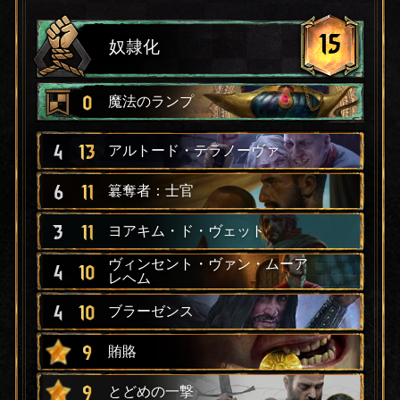
15
奴隷化
0
魔法のランプ
4
13
アルトード・テラノーヴァ
6
11
簒奪者：士官
3
11
ヨアキム・ド・ヴェット
ヴィンセント・ヴァン・ムーア
4
10
レヘム
4
10
ブラーゼンス
9
賄賂
9
とどめの一撃