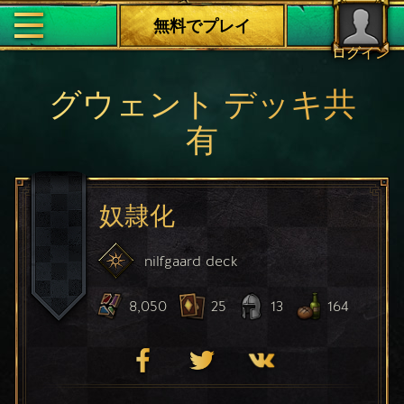
無料でプレイ
ログイン
グウェント デッキ共
有
奴隷化
nilfgaard
deck
8,050
25
13
164