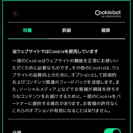
現在はまだこれし
か共有デッキがあ
同意
詳細
概要
りませんが、
続々追加中！
当ウェブサイトではCookieを使用しています
一部のCookieはウェブサイトの機能を正常にお使いい
ただくために必要なものです。その他のCookieは、ウェ
デッキ名入力＆ガイドを作成
ブサイトの品質向上のために、オプションとして技術的
およびコンテンツ関連のフィードバックを送信します。ま
デッキを編集
た、ソーシャルメディア上などでお客様が興味を持ちそ
うなコンテンツをお届けするために、一部のCookieをパ
ートナーに提供する場合があります。お客様の許可なく
/
これらのオプションが有効になることはありません。
コミュニティデッキを閲覧
Cookieの使用およびパフォーマンスの変更点に関する
同
詳細は、下記の「設定」メニューでご確認ください。
必須