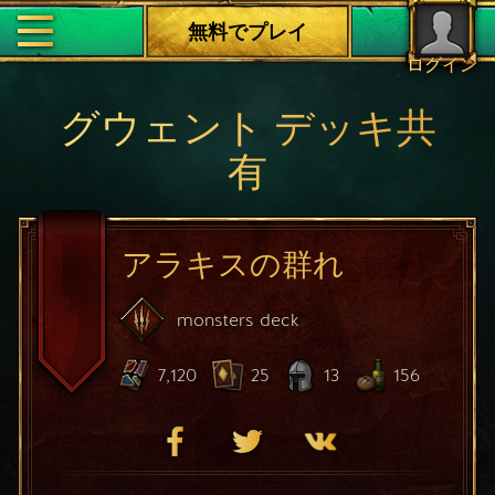
無料でプレイ
ログイン
グウェント デッキ共
有
アラキスの群れ
monsters
deck
7,120
25
13
156