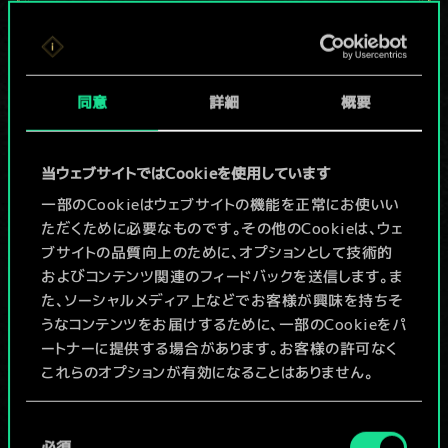
現在はまだこれし
か共有デッキがあ
同意
詳細
概要
りませんが、
続々追加中！
当ウェブサイトではCookieを使用しています
一部のCookieはウェブサイトの機能を正常にお使いい
ただくために必要なものです。その他のCookieは、ウェ
デッキ名入力＆ガイドを作成
ブサイトの品質向上のために、オプションとして技術的
およびコンテンツ関連のフィードバックを送信します。ま
デッキを編集
た、ソーシャルメディア上などでお客様が興味を持ちそ
うなコンテンツをお届けするために、一部のCookieをパ
ートナーに提供する場合があります。お客様の許可なく
/
これらのオプションが有効になることはありません。
コミュニティデッキを閲覧
Cookieの使用およびパフォーマンスの変更点に関する
同
詳細は、下記の「設定」メニューでご確認ください。
必須