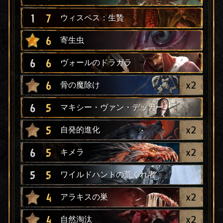
1
7
ウィスペス：生贄
6
寄生虫
6
6
ヴォールのドラガラ
x
2
6
骨の魔除け
6
5
マキシー・ヴァン・デッカー
x
2
5
自発的進化
x
2
6
5
キメラ
5
5
ワイルドハントの荒くれ者
x
2
4
アラキスの巣
x
2
4
自然淘汰