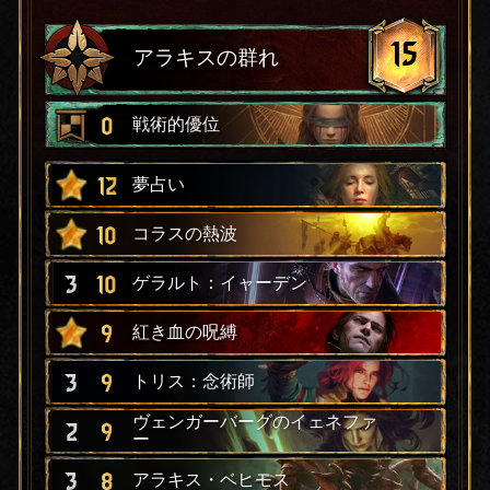
15
アラキスの群れ
0
戦術的優位
12
夢占い
10
コラスの熱波
3
10
ゲラルト：イャーデン
9
紅き血の呪縛
3
9
トリス：念術師
ヴェンガーバーグのイェネファ
2
9
ー
3
8
アラキス・ベヒモス