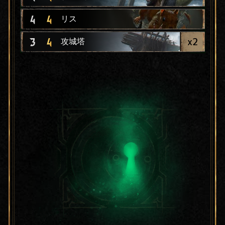
4
4
リス
x
2
3
4
攻城塔