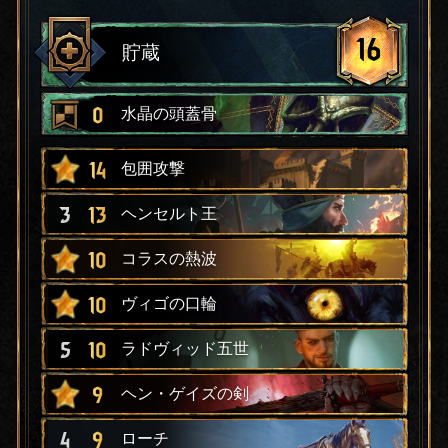
16
貯蔵
0
水晶の頭蓋骨
14
包囲攻撃
3
13
ヘンセルト王
10
コラスの熱波
10
ヴィゴの口輪
5
10
ラドヴィッド五世
9
ヘン・ゲイズの剣
4
9
ローチ