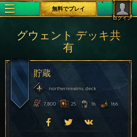
無料でプレイ
ログイン
グウェント デッキ共
有
貯蔵
northernrealms
deck
7,800
25
16
166