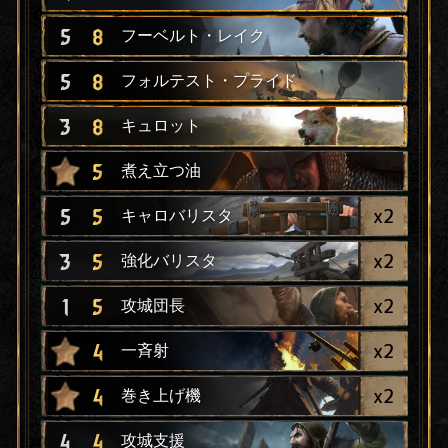
5
8
フーベルト・レイク
5
8
フォルテスト・プライド
3
8
キュロット
5
煮え立つ油
x
2
5
5
キャロバリスタ
x
2
3
5
強化バリスタ
x
2
1
5
攻城団長
x
2
4
一斉射
x
2
4
巻き上げ機
4
4
攻城支援