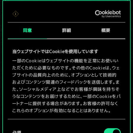
現在はまだこれし
か共有デッキがあ
同意
詳細
概要
りませんが、
続々追加中！
当ウェブサイトではCookieを使用しています
一部のCookieはウェブサイトの機能を正常にお使いい
ただくために必要なものです。その他のCookieは、ウェ
デッキ名入力＆ガイドを作成
ブサイトの品質向上のために、オプションとして技術的
およびコンテンツ関連のフィードバックを送信します。ま
デッキを編集
た、ソーシャルメディア上などでお客様が興味を持ちそ
うなコンテンツをお届けするために、一部のCookieをパ
ートナーに提供する場合があります。お客様の許可なく
/
これらのオプションが有効になることはありません。
コミュニティデッキを閲覧
Cookieの使用およびパフォーマンスの変更点に関する
同
詳細は、下記の「設定」メニューでご確認ください。
必須