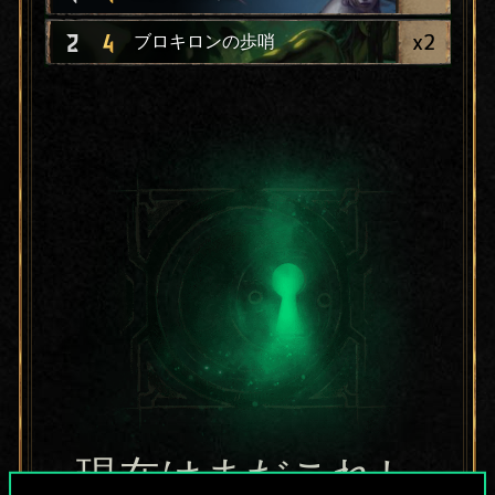
x
2
2
4
ブロキロンの歩哨
現在はまだこれし