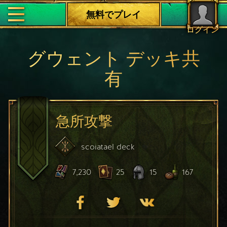
無料でプレイ
ログイン
グウェント デッキ共
有
急所攻撃
scoiatael
deck
7,230
25
15
167