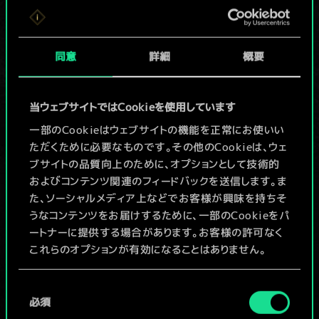
か共有デッキがあ
りませんが、
同意
詳細
概要
続々追加中！
当ウェブサイトではCookieを使用しています
一部のCookieはウェブサイトの機能を正常にお使いい
デッキ名入力＆ガイドを作成
ただくために必要なものです。その他のCookieは、ウェ
ブサイトの品質向上のために、オプションとして技術的
デッキを編集
およびコンテンツ関連のフィードバックを送信します。ま
た、ソーシャルメディア上などでお客様が興味を持ちそ
うなコンテンツをお届けするために、一部のCookieをパ
/
ートナーに提供する場合があります。お客様の許可なく
これらのオプションが有効になることはありません。
コミュニティデッキを閲覧
Cookieの使用およびパフォーマンスの変更点に関する
同
詳細は、下記の「設定」メニューでご確認ください。
必須
意