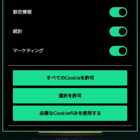
の
選
設定情報
択
統計
マーケティング
すべてのCookieを許可
選択を許可
グウェントでひと勝負といかない
か？
必要なCookieのみを使用する
PCで無料プレイ！