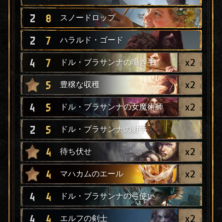
2
8
スノードロップ
2
7
ハラルド・ゴード
x
2
4
7
ドル・ブラサンナの囁き手
x
2
5
豊穣な収穫
x
2
4
5
ドル・ブラサンナの女魔術師
2
5
ドル・ブラサンナの射手
x
2
4
待ち伏せ
x
2
4
マハカムのエール
4
4
ドル・ブラサンナの弓使い
x
2
4
4
エルフの剣士