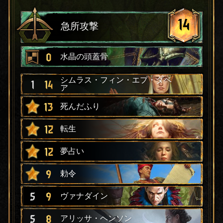
14
急所攻撃
0
水晶の頭蓋骨
シムラス・フィン・エプ・ダベ
1
14
ア
13
死んだふり
12
転生
12
夢占い
9
勅令
5
9
ヴァナダイン
5
8
アリッサ・ヘンソン