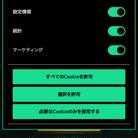
の
選
設定情報
択
統計
マーケティング
すべてのCookieを許可
選択を許可
グウェントでひと勝負といかない
か？
必要なCookieのみを使用する
PCで無料プレイ！