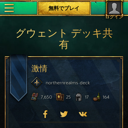
無料でプレイ
ログイン
グウェント デッキ共
有
激情
northernrealms
deck
7,650
25
17
164