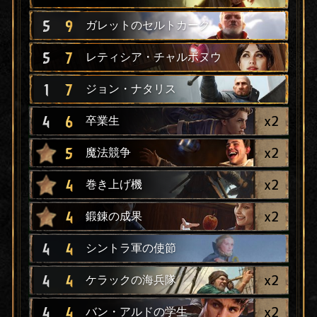
5
9
ガレットのセルトカーク
5
7
レティシア・チャルボヌウ
1
7
ジョン・ナタリス
x
2
4
6
卒業生
x
2
5
魔法競争
x
2
4
巻き上げ機
x
2
4
鍛錬の成果
4
4
シントラ軍の使節
x
2
4
4
ケラックの海兵隊
x
2
4
4
バン・アルドの学生