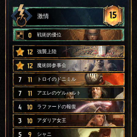
15
激情
0
戦術的優位
12
強襲上陸
12
魔術師参事会
7
11
トロイのドニミル
7
11
アエレのゲルハルト
4
10
ラファードの報復
3
10
アダリア女王
5
9
シャニ