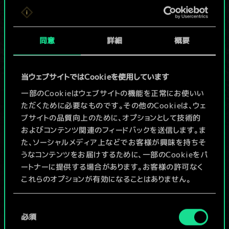
か共有デッキがあ
りませんが、
同意
詳細
概要
続々追加中！
当ウェブサイトではCookieを使用しています
一部のCookieはウェブサイトの機能を正常にお使いい
デッキ名入力＆ガイドを作成
ただくために必要なものです。その他のCookieは、ウェ
ブサイトの品質向上のために、オプションとして技術的
デッキを編集
およびコンテンツ関連のフィードバックを送信します。ま
た、ソーシャルメディア上などでお客様が興味を持ちそ
うなコンテンツをお届けするために、一部のCookieをパ
/
ートナーに提供する場合があります。お客様の許可なく
これらのオプションが有効になることはありません。
コミュニティデッキを閲覧
Cookieの使用およびパフォーマンスの変更点に関する
同
詳細は、下記の「設定」メニューでご確認ください。
必須
意