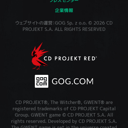
プレスセンター
企業情報
ウェブサイトの運営：GOG Sp. z o.o. © 2026 CD
PROJEKT S.A. ALL RIGHTS RESERVED
CD PROJEKT®, The Witcher®, GWENT® are
registered trademarks of CD PROJEKT Capital
Group. GWENT game © CD PROJEKT S.A. All
rights reserved. Developed by CD PROJEKT S.A.
The GWENT game is set in the universe created