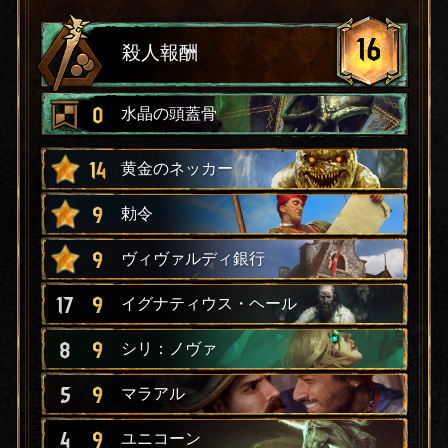
16
殺人報酬
0
水晶の頭蓋骨
14
黄金のネッカー
9
勅令
9
ヴィヴァルディ銀行
17
9
イグナティウス・ヘール
8
9
シリ：ノヴァ
5
9
マラアル
4
9
ユニコーン