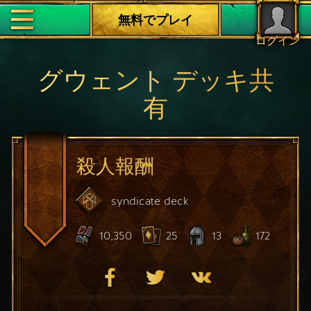
無料でプレイ
ログイン
グウェント デッキ共
有
殺人報酬
syndicate
deck
10,350
25
13
172