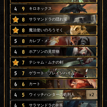
4
9
キロネックス
8
サラマンドラの隠れ場
8
魔法使いのろうそく
5
8
カレブ・メンジ
4
8
ホアソンの見世物
7
テシャム・ムナの剣
5
7
ゲラート・ブレインハイム
6
6
カート
x
2
4
5
ウィッチハンターの処刑人
4
5
サラマンドラの刺客