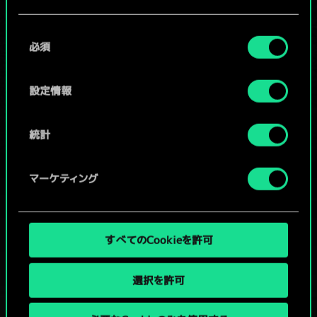
Cookieの使用およびパフォーマンスの変更点に関する
/
同
詳細は、下記の「設定」メニューでご確認ください。
必須
意
の
コミュニティデッキを閲覧
選
設定情報
択
統計
マーケティング
すべてのCookieを許可
選択を許可