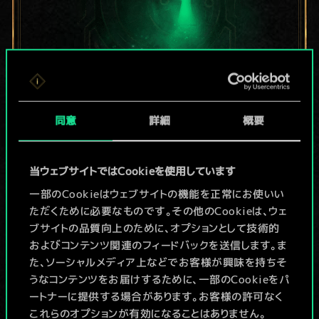
現在はまだこれし
同意
詳細
概要
か共有デッキがあ
当ウェブサイトではCookieを使用しています
りませんが、
一部のCookieはウェブサイトの機能を正常にお使いい
続々追加中！
ただくために必要なものです。その他のCookieは、ウェ
ブサイトの品質向上のために、オプションとして技術的
およびコンテンツ関連のフィードバックを送信します。ま
た、ソーシャルメディア上などでお客様が興味を持ちそ
デッキ名入力＆ガイドを作成
うなコンテンツをお届けするために、一部のCookieをパ
ートナーに提供する場合があります。お客様の許可なく
デッキを編集
これらのオプションが有効になることはありません。