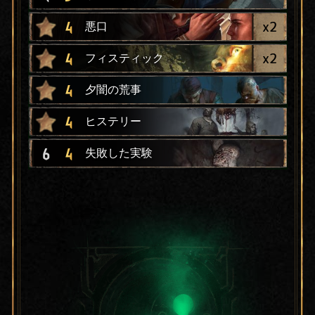
x
2
4
悪口
x
2
4
フィスティック
4
夕闇の荒事
4
ヒステリー
6
4
失敗した実験