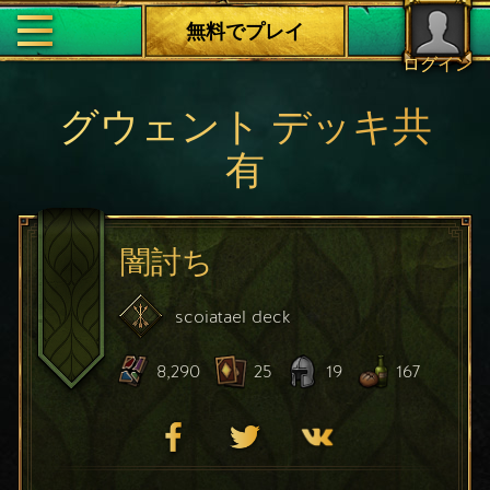
無料でプレイ
ログイン
グウェント デッキ共
有
闇討ち
scoiatael
deck
8,290
25
19
167