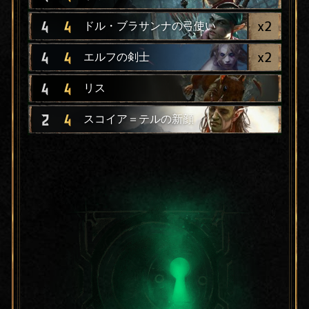
x
2
4
4
ドル・ブラサンナの弓使い
x
2
4
4
エルフの剣士
4
4
リス
2
4
スコイア＝テルの新顔