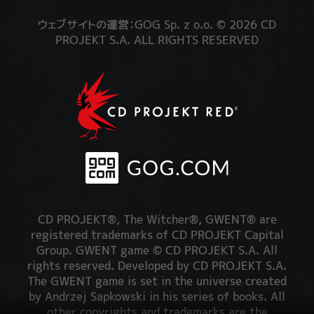
ウェブサイトの運営：GOG Sp. z o.o. © 2026 CD
PROJEKT S.A. ALL RIGHTS RESERVED
CD PROJEKT®, The Witcher®, GWENT® are
registered trademarks of CD PROJEKT Capital
Group. GWENT game © CD PROJEKT S.A. All
rights reserved. Developed by CD PROJEKT S.A.
The GWENT game is set in the universe created
by Andrzej Sapkowski in his series of books. All
other copyrights and trademarks are the