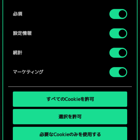
Cookieの使用およびパフォーマンスの変更点に関する
同
詳細は、下記の「設定」メニューでご確認ください。
必須
意
コミュニティデッキを閲覧
の
選
設定情報
択
統計
マーケティング
すべてのCookieを許可
選択を許可
必要なCookieのみを使用する