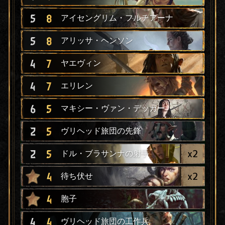
5
8
アイセングリム・フルチアーナ
5
8
アリッサ・ヘンソン
4
7
ヤエヴィン
4
7
エリレン
6
5
マキシー・ヴァン・デッカー
2
5
ヴリヘッド旅団の先鋒
x
2
2
5
ドル・ブラサンナの射手
x
2
4
待ち伏せ
4
胞子
4
4
ヴリヘッド旅団の工作兵