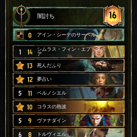
16
闇討ち
0
アイン・シーデのサーベル
シムラス・フィン・エプ・ダベ
1
14
ア
13
死んだふり
12
夢占い
5
11
ベルノシエル
10
コラスの熱波
5
9
ヴァナダイン
6
8
トルヴィエル