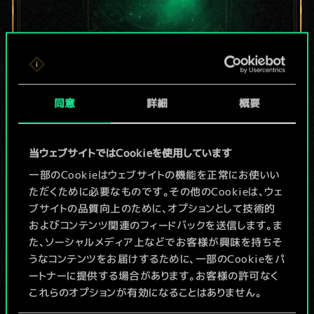
現在はまだこれし
同意
詳細
概要
か共有デッキがあ
りませんが、
当ウェブサイトではCookieを使用しています
続々追加中！
一部のCookieはウェブサイトの機能を正常にお使いい
ただくために必要なものです。その他のCookieは、ウェ
ブサイトの品質向上のために、オプションとして技術的
およびコンテンツ関連のフィードバックを送信します。ま
デッキ名入力＆ガイドを作成
た、ソーシャルメディア上などでお客様が興味を持ちそ
うなコンテンツをお届けするために、一部のCookieをパ
デッキを編集
ートナーに提供する場合があります。お客様の許可なく
これらのオプションが有効になることはありません。
/