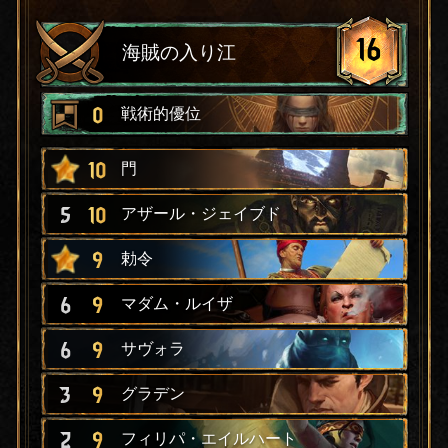
16
海賊の入り江
0
戦術的優位
10
門
5
10
アザール・ジェイブド
9
勅令
6
9
マダム・ルイザ
6
9
サヴォラ
3
9
グラデン
2
9
フィリパ・エイルハート