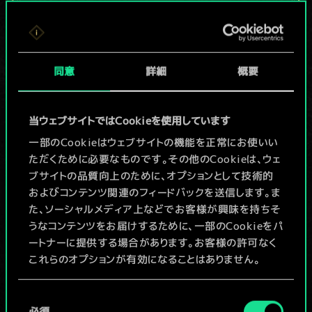
現在はまだこれし
か共有デッキがあ
同意
詳細
概要
りませんが、
続々追加中！
当ウェブサイトではCookieを使用しています
一部のCookieはウェブサイトの機能を正常にお使いい
ただくために必要なものです。その他のCookieは、ウェ
デッキ名入力＆ガイドを作成
ブサイトの品質向上のために、オプションとして技術的
およびコンテンツ関連のフィードバックを送信します。ま
デッキを編集
た、ソーシャルメディア上などでお客様が興味を持ちそ
うなコンテンツをお届けするために、一部のCookieをパ
ートナーに提供する場合があります。お客様の許可なく
/
これらのオプションが有効になることはありません。
コミュニティデッキを閲覧
Cookieの使用およびパフォーマンスの変更点に関する
同
詳細は、下記の「設定」メニューでご確認ください。
必須