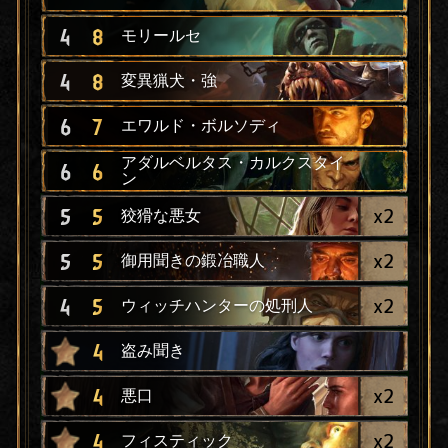
4
8
モリールセ
4
8
変異猟犬・強
6
7
エワルド・ボルソディ
アダルベルタス・カルクスタイ
6
6
ン
x
2
5
5
狡猾な悪女
x
2
5
5
御用聞きの鍛冶職人
x
2
4
5
ウィッチハンターの処刑人
4
盗み聞き
x
2
4
悪口
x
2
4
フィスティック