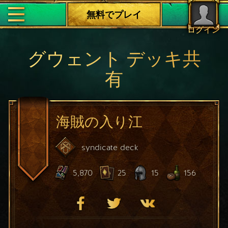
無料でプレイ
ログイン
グウェント デッキ共
有
海賊の入り江
syndicate
deck
5,870
25
15
156