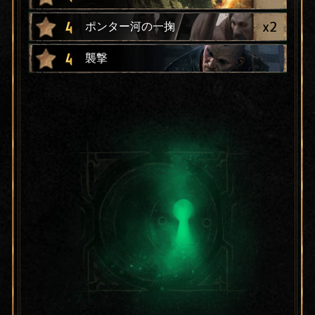
x
2
4
ポンター河の一掬
4
襲撃