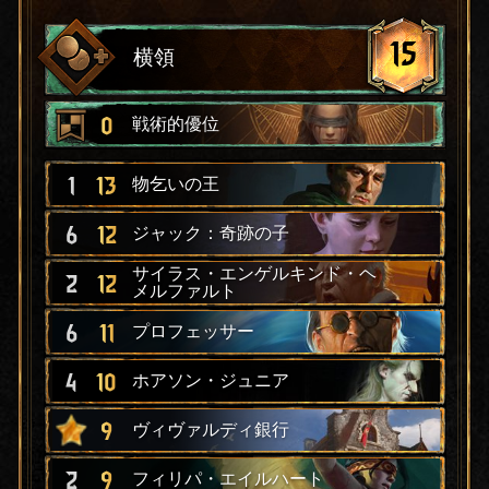
15
横領
0
戦術的優位
1
13
物乞いの王
6
12
ジャック：奇跡の子
サイラス・エンゲルキンド・ヘ
2
12
メルファルト
6
11
プロフェッサー
4
10
ホアソン・ジュニア
9
ヴィヴァルディ銀行
2
9
フィリパ・エイルハート