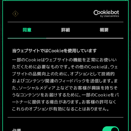
現在はまだこれし
か共有デッキがあ
同意
詳細
概要
りませんが、
続々追加中！
当ウェブサイトではCookieを使用しています
一部のCookieはウェブサイトの機能を正常にお使いい
ただくために必要なものです。その他のCookieは、ウェ
デッキ名入力＆ガイドを作成
ブサイトの品質向上のために、オプションとして技術的
およびコンテンツ関連のフィードバックを送信します。ま
デッキを編集
た、ソーシャルメディア上などでお客様が興味を持ちそ
うなコンテンツをお届けするために、一部のCookieをパ
ートナーに提供する場合があります。お客様の許可なく
/
これらのオプションが有効になることはありません。
コミュニティデッキを閲覧
Cookieの使用およびパフォーマンスの変更点に関する
同
詳細は、下記の「設定」メニューでご確認ください。
必須