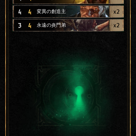
x
2
4
4
変異の創造主
x
2
3
4
永遠の炎門弟