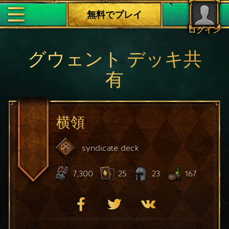
無料でプレイ
ログイン
グウェント デッキ共
有
横領
syndicate
deck
7,300
25
23
167