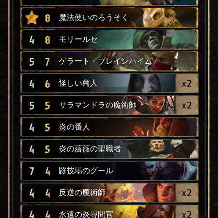
8
魔法使いのろうそく
4
8
モリールセ
5
7
ゲラート・ブレインハイム
x
2
4
6
怪しい商人
x
2
5
5
サラマンドラの魔術師
4
5
炎の番人
4
5
炎の薔薇の聖職者
7
4
闘技場のグール
x
2
4
4
反逆の魔術師
x
2
4
4
永遠の炎尋問官