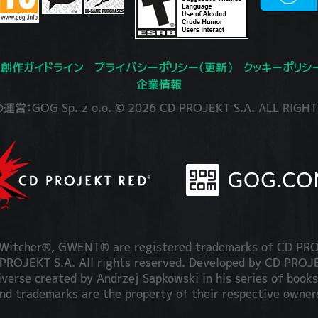
創作ガイドライン
プライバシーポリシー（更新）
クッキーポリシ
企業情報
：GOG Sp. z o.o. © 2026 CD PROJEKT S.A. ALL RIGHT
itcher®, GWENT® are registered trademarks of CD PRO
OJEKT S.A. All rights reserved. Developed by CD PRO
iverse created by Andrzej Sapkowski in his series of books
nd trademarks are the property of their respective owner