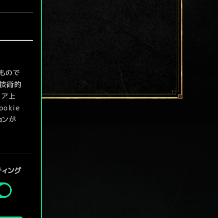
もので
て技術的
ィア上
kie
ョンが
定」メニ
ティング