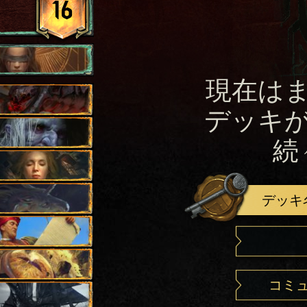
16
現在は
デッキ
続
デッキ
コミ