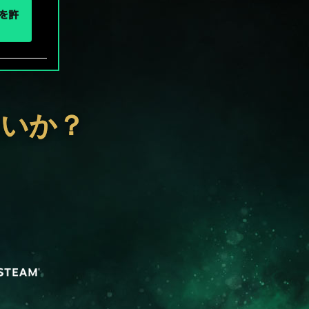
eを許
ないか？