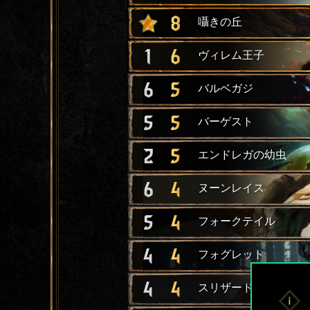
8
囁きの丘
1
6
ヴィレム王子
6
5
バルベガジ
5
5
バーゲスト
2
5
エンドレガの幼虫
6
4
ヌーンレイス
5
4
フォークテイル
4
4
フォグレット
4
4
スリザード