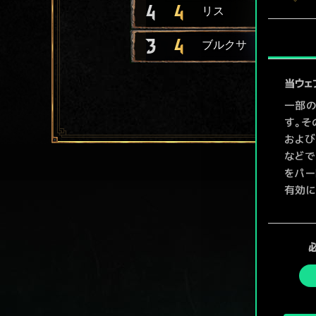
4
4
リス
3
4
ブルクサ
当ウェ
一部の
す。そ
および
などで
をパー
有効に
Coo
同
ューで
意
の
選
択