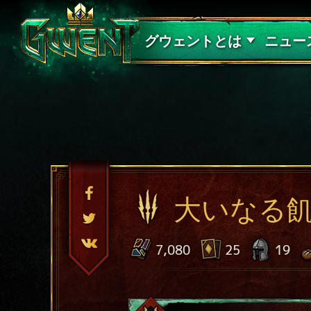
サポート
グウェントとは
ニュー
大いなる
7,080
25
19