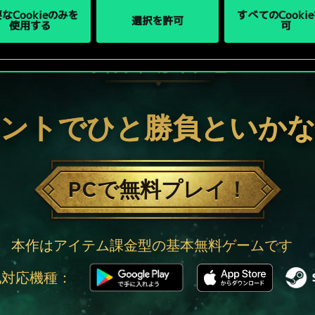
なCookieのみを
すべてのCooki
選択を許可
使用する
可
ントでひと勝負といか
PCで無料プレイ！
本作はアイテム課金型の基本無料ゲームです
他対応機種：