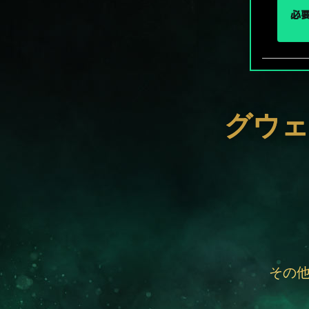
必要
グウェ
その