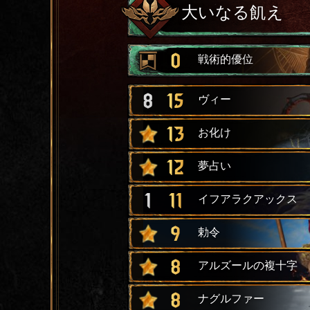
大いなる飢え
0
戦術的優位
8
15
ヴィー
13
お化け
12
夢占い
1
11
イフアラクアックス
9
勅令
8
アルズールの複十字
8
ナグルファー