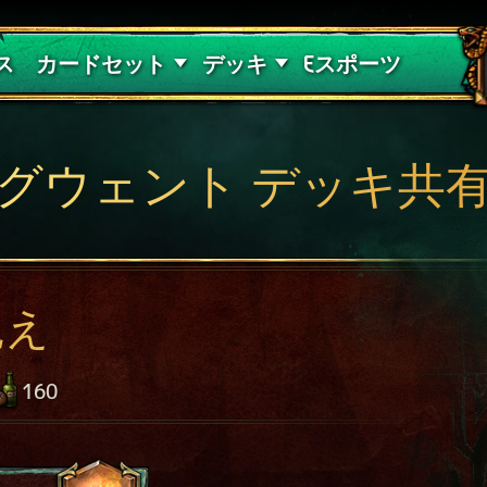
紅き血の呪縛
デッキガイド
ス
カードセット
デッキ
Eスポーツ
グウェント デッキ共
飢え
160