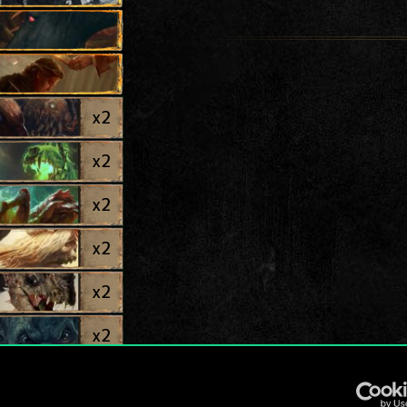
x
2
x
2
x
2
x
2
x
2
x
2