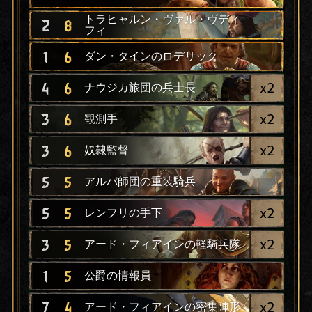
トラヒャルン・ヴァル・ヴディ
2
8
フィ
1
6
ダン・タインのロデリック
x
2
4
6
ナウジカ旅団の兵士長
x
2
3
6
観測手
x
2
3
6
奴隷監督
5
5
アルバ師団の重装騎兵
x
2
5
5
レンフリの手下
x
2
3
5
アード・フィアインの軽騎兵隊
1
5
公爵の情報員
x
2
7
4
アード・フィアインの密集陣形