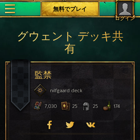
無料でプレイ
ログイン
グウェント デッキ共
有
監禁
nilfgaard
deck
7,030
25
25
174