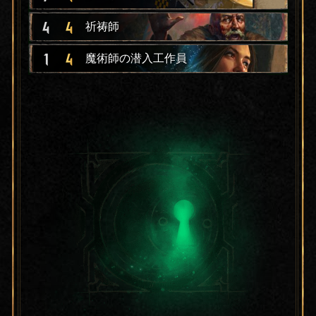
4
4
祈祷師
1
4
魔術師の潜入工作員