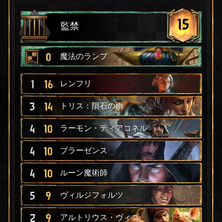
15
監禁
0
魔法のランプ
1
16
レンフリ
3
14
トリス：隕石の雨
4
10
ラーモン・ティアコネル
4
10
ブラーゼンス
4
10
ルーン魔術師
5
9
ヴィルジフォルツ
2
9
アルトリウス・ヴィゴ