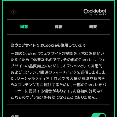
現在はまだこれし
か共有デッキがあ
同意
詳細
概要
りませんが、
続々追加中！
当ウェブサイトではCookieを使用しています
一部のCookieはウェブサイトの機能を正常にお使いい
ただくために必要なものです。その他のCookieは、ウェ
デッキ名入力＆ガイドを作成
ブサイトの品質向上のために、オプションとして技術的
およびコンテンツ関連のフィードバックを送信します。ま
デッキを編集
た、ソーシャルメディア上などでお客様が興味を持ちそ
うなコンテンツをお届けするために、一部のCookieをパ
ートナーに提供する場合があります。お客様の許可なく
/
これらのオプションが有効になることはありません。
コミュニティデッキを閲覧
Cookieの使用およびパフォーマンスの変更点に関する
同
詳細は、下記の「設定」メニューでご確認ください。
必須