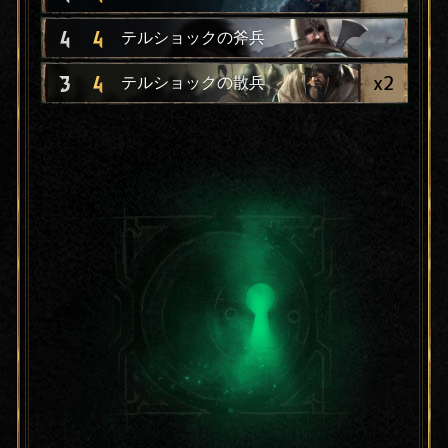
4
4
テルショックの斧兵
x
2
3
4
テルショックの散兵