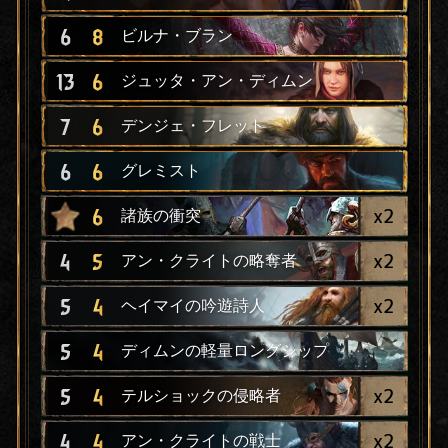
6
8
ビルナ・ブラン
13
6
ジュッタ・アン・ディムン
7
6
デンジェ・フレット
6
6
グレミスト
x
2
6
諸族の衝突
x
2
4
5
アン・クライトの略奪者
x
2
5
4
ヘイマイの吟遊詩人
5
4
ディムンの軽量ロングシップ
x
2
5
4
テルショックの侵略者
x
2
4
4
アン・クライトの戦士