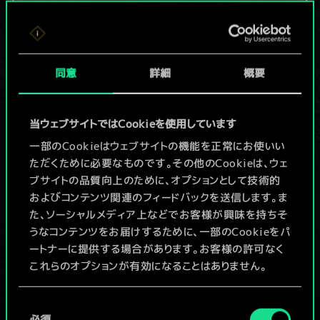
現在はまだこれし
か共有デッキがあ
同意
詳細
概要
りませんが、
続々追加中！
当ウェブサイトではCookieを使用しています
一部のCookieはウェブサイトの機能を正常にお使いい
ただくために必要なものです。その他のCookieは、ウェ
デッキ名入力＆ガイドを作成
ブサイトの品質向上のために、オプションとして技術的
およびコンテンツ関連のフィードバックを送信します。ま
デッキを編集
た、ソーシャルメディア上などでお客様が興味を持ちそ
うなコンテンツをお届けするために、一部のCookieをパ
ートナーに提供する場合があります。お客様の許可なく
/
これらのオプションが有効になることはありません。
コミュニティデッキを閲覧
Cookieの使用およびパフォーマンスの変更点に関する
同
詳細は、下記の「設定」メニューでご確認ください。
必須