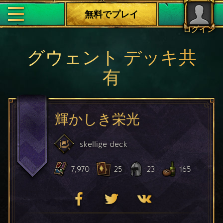
無料でプレイ
ログイン
グウェント デッキ共
有
輝かしき栄光
skellige
deck
7,970
25
23
165