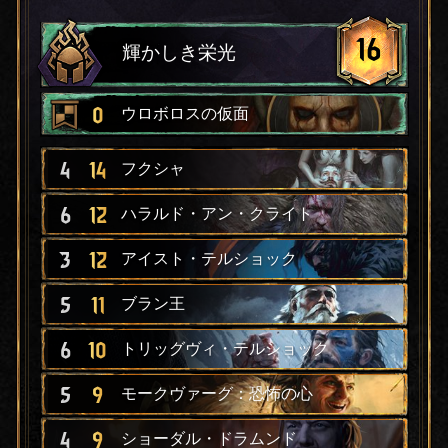
16
輝かしき栄光
0
ウロボロスの仮面
4
14
フクシャ
6
12
ハラルド・アン・クライト
3
12
アイスト・テルショック
5
11
ブラン王
6
10
トリッグヴィ・テルショック
5
9
モークヴァーグ：恐怖の心
4
9
ショーダル・ドラムンド