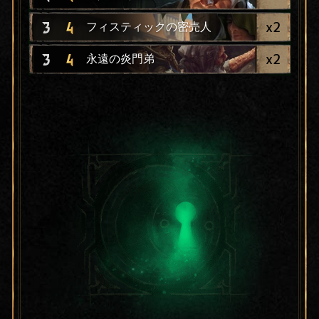
x
2
3
4
フィスティックの密売人
x
2
3
4
永遠の炎門弟