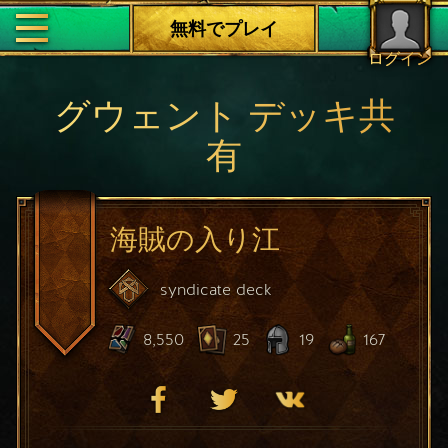
無料でプレイ
ログイン
グウェント デッキ共
有
海賊の入り江
syndicate
deck
8,550
25
19
167