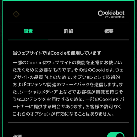
現在はまだこれし
か共有デッキがあ
同意
詳細
概要
りませんが、
続々追加中！
当ウェブサイトではCookieを使用しています
一部のCookieはウェブサイトの機能を正常にお使いい
ただくために必要なものです。その他のCookieは、ウェ
デッキ名入力＆ガイドを作成
ブサイトの品質向上のために、オプションとして技術的
およびコンテンツ関連のフィードバックを送信します。ま
デッキを編集
た、ソーシャルメディア上などでお客様が興味を持ちそ
うなコンテンツをお届けするために、一部のCookieをパ
ートナーに提供する場合があります。お客様の許可なく
/
これらのオプションが有効になることはありません。
コミュニティデッキを閲覧
Cookieの使用およびパフォーマンスの変更点に関する
同
詳細は、下記の「設定」メニューでご確認ください。
必須