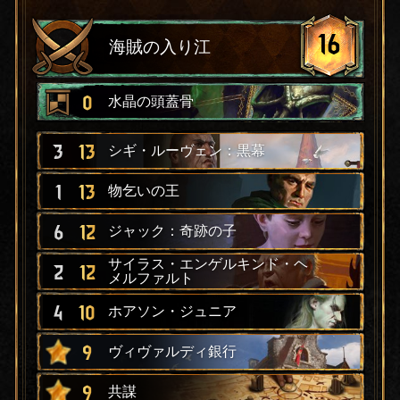
16
海賊の入り江
0
水晶の頭蓋骨
3
13
シギ・ルーヴェン：黒幕
1
13
物乞いの王
6
12
ジャック：奇跡の子
サイラス・エンゲルキンド・ヘ
2
12
メルファルト
4
10
ホアソン・ジュニア
9
ヴィヴァルディ銀行
9
共謀