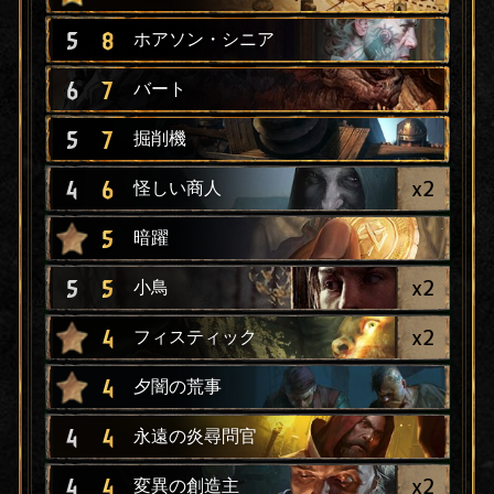
5
8
ホアソン・シニア
6
7
バート
5
7
掘削機
x
2
4
6
怪しい商人
5
暗躍
x
2
5
5
小鳥
x
2
4
フィスティック
4
夕闇の荒事
4
4
永遠の炎尋問官
x
2
4
4
変異の創造主