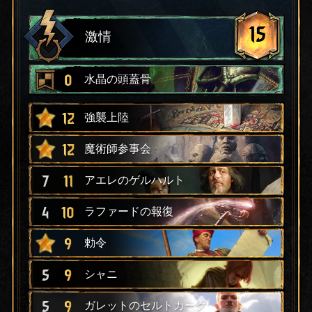
15
激情
0
水晶の頭蓋骨
12
強襲上陸
12
魔術師参事会
7
11
アエレのゲルハルト
4
10
ラファードの報復
9
勅令
5
9
シャニ
5
9
ガレットのセルトカーク