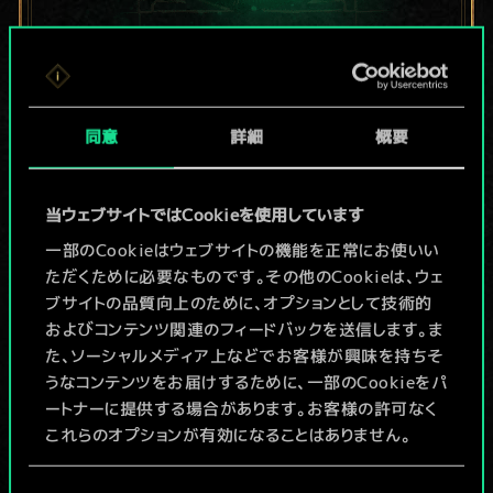
現在はまだこれし
か共有デッキがあ
同意
詳細
概要
りませんが、
当ウェブサイトではCookieを使用しています
続々追加中！
一部のCookieはウェブサイトの機能を正常にお使いい
ただくために必要なものです。その他のCookieは、ウェ
ブサイトの品質向上のために、オプションとして技術的
デッキ名入力＆ガイドを作成
およびコンテンツ関連のフィードバックを送信します。ま
た、ソーシャルメディア上などでお客様が興味を持ちそ
デッキを編集
うなコンテンツをお届けするために、一部のCookieをパ
ートナーに提供する場合があります。お客様の許可なく
これらのオプションが有効になることはありません。
/
Cookieの使用およびパフォーマンスの変更点に関する