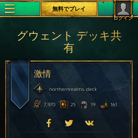
無料でプレイ
ログイン
グウェント デッキ共
有
激情
northernrealms
deck
7,970
25
19
161