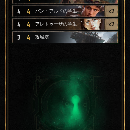
x
2
4
4
バン・アルドの学生
x
2
4
4
アレトゥーザの学生
3
4
攻城塔