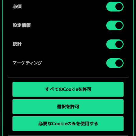
同
コミュニティデッキを閲覧
詳細は、下記の「設定」メニューでご確認ください。
必須
意
の
選
設定情報
択
統計
マーケティング
すべてのCookieを許可
選択を許可
グウェントでひと勝負といかない
必要なCookieのみを使用する
か？