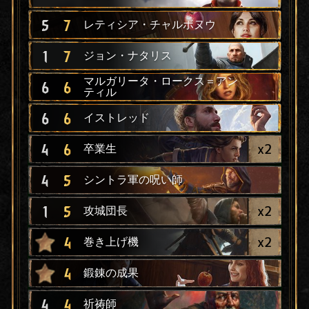
5
7
レティシア・チャルボヌウ
1
7
ジョン・ナタリス
マルガリータ・ロークス＝アン
6
6
ティル
6
6
イストレッド
x
2
4
6
卒業生
4
5
シントラ軍の呪い師
x
2
1
5
攻城団長
x
2
4
巻き上げ機
4
鍛錬の成果
4
4
祈祷師