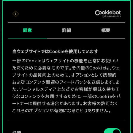
現在はまだこれし
か共有デッキがあ
同意
詳細
概要
りませんが、
続々追加中！
当ウェブサイトではCookieを使用しています
一部のCookieはウェブサイトの機能を正常にお使いい
ただくために必要なものです。その他のCookieは、ウェ
デッキ名入力＆ガイドを作成
ブサイトの品質向上のために、オプションとして技術的
およびコンテンツ関連のフィードバックを送信します。ま
デッキを編集
た、ソーシャルメディア上などでお客様が興味を持ちそ
うなコンテンツをお届けするために、一部のCookieをパ
ートナーに提供する場合があります。お客様の許可なく
/
これらのオプションが有効になることはありません。
コミュニティデッキを閲覧
Cookieの使用およびパフォーマンスの変更点に関する
同
詳細は、下記の「設定」メニューでご確認ください。
必須