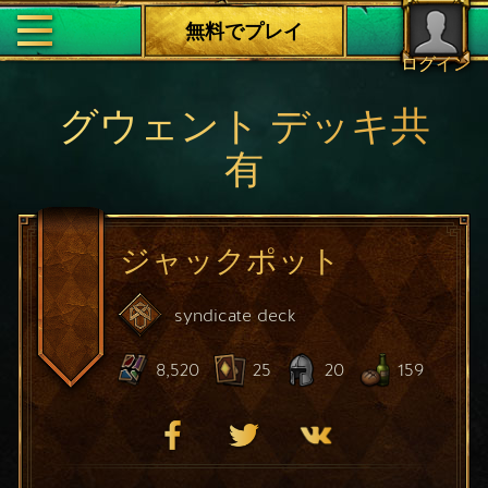
無料でプレイ
ログイン
グウェント デッキ共
有
ジャックポット
syndicate
deck
8,520
25
20
159