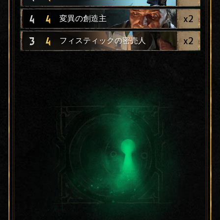
x
2
4
4
変異の創造主
x
2
3
4
フィスティックの密売人