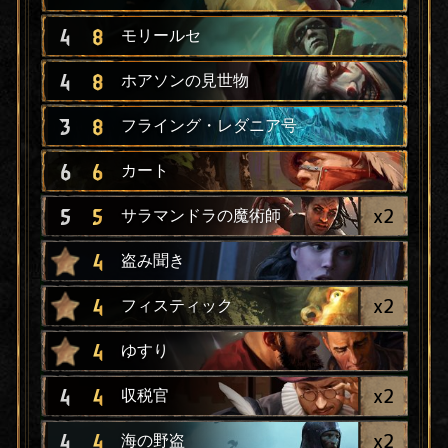
4
8
モリールセ
4
8
ホアソンの見世物
3
8
フライング・レダニア号
6
6
カート
x
2
5
5
サラマンドラの魔術師
4
盗み聞き
x
2
4
フィスティック
4
ゆすり
x
2
4
4
収税官
x
2
4
4
海の野盗