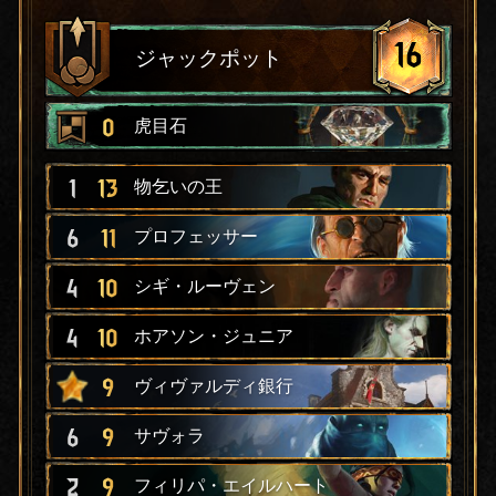
16
ジャックポット
0
虎目石
1
13
物乞いの王
6
11
プロフェッサー
4
10
シギ・ルーヴェン
4
10
ホアソン・ジュニア
9
ヴィヴァルディ銀行
6
9
サヴォラ
2
9
フィリパ・エイルハート