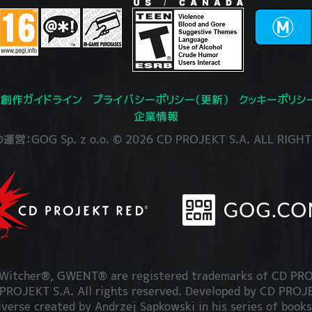
創作ガイドライン
プライバシーポリシー（更新）
クッキーポリシ
企業情報
：GOG Sp. z o.o. © 2026 CD PROJEKT S.A. ALL RIGHT
itcher®, GWENT® are registered trademarks of CD PRO
OJEKT S.A. All rights reserved. Developed by CD PRO
iverse created by Andrzej Sapkowski in his series of books