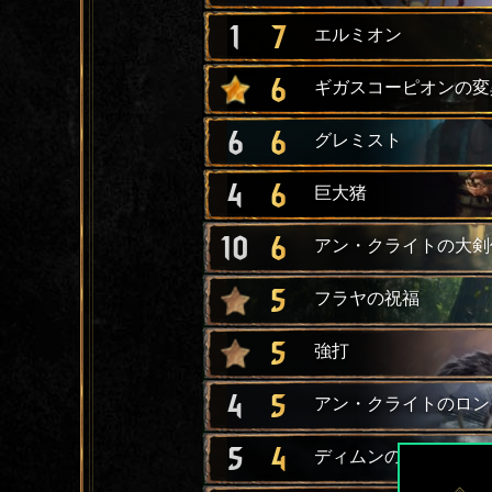
1
7
エルミオン
6
ギガスコーピオンの変
6
6
グレミスト
4
6
巨大猪
10
6
アン・クライトの大剣
5
フラヤの祝福
5
強打
4
5
アン・クライトのロン
5
4
ディムンの軽量ロング