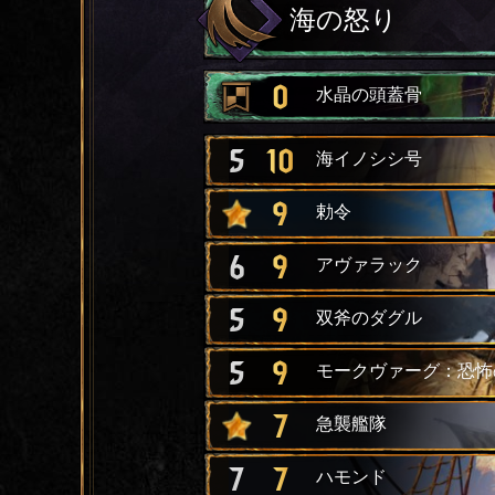
海の怒り
0
水晶の頭蓋骨
5
10
海イノシシ号
9
勅令
6
9
アヴァラック
5
9
双斧のダグル
5
9
モークヴァーグ：恐怖
7
急襲艦隊
7
7
ハモンド