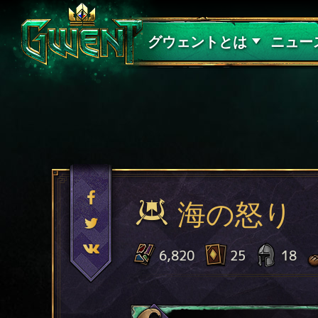
サポート
グウェントとは
ニュー
海の怒り
6,820
25
18