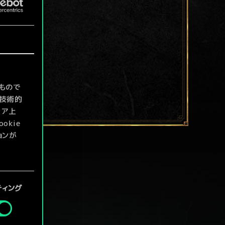
もので
て技術的
ィア上
kie
ョンが
定」メニ
ティング