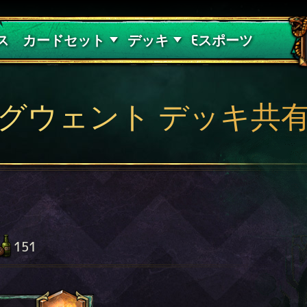
紅き血の呪縛
デッキガイド
ス
カードセット
デッキ
Eスポーツ
グウェント デッキ共
151