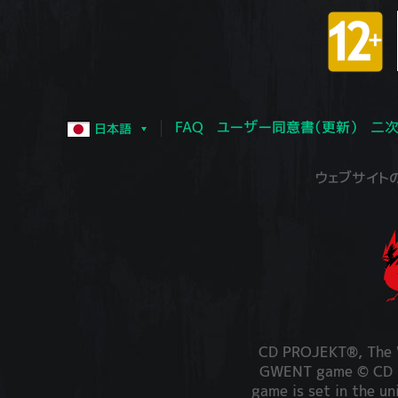
FAQ
ユーザー同意書（更新）
二次
日本語
ウェブサイトの運営
CD PROJEKT®, The W
GWENT game © CD PR
game is set in the un