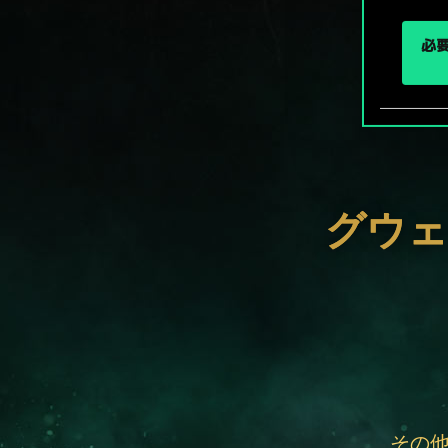
必要
グウェ
その