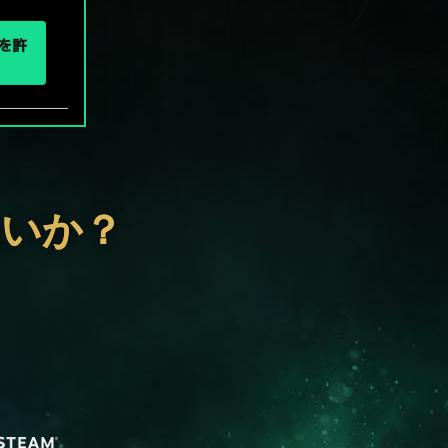
eを許
ないか？