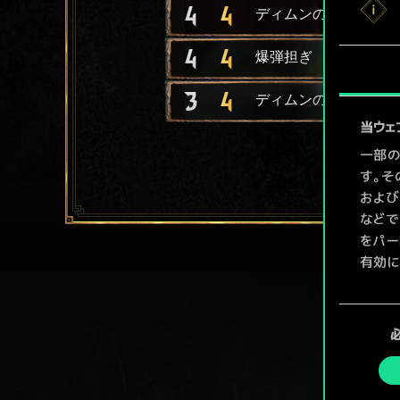
4
4
ディムンの私掠船員
4
4
爆弾担ぎ
3
4
ディムンの海賊長
当ウェ
一部の
す。そ
および
などで
をパー
有効に
Coo
同
ューで
意
の
選
択