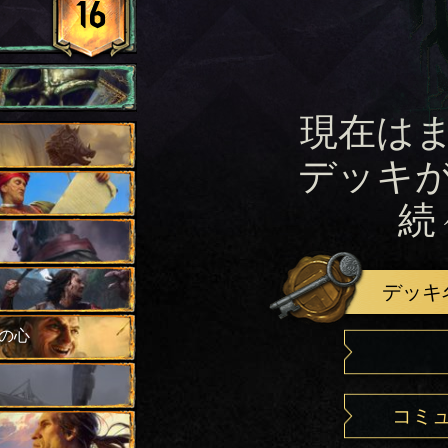
16
現在は
デッキ
続
デッキ
の心
コミ