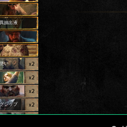
異抽出液
x
2
使い
x
2
x
2
x
2
グシップ
x
2
シップ