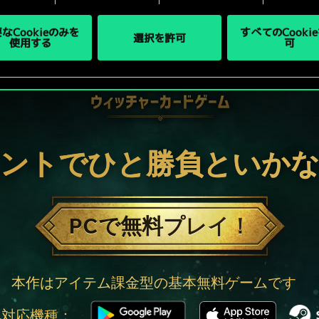
なCookieのみを
すべてのCooki
選択を許可
使用する
可
ントでひと勝負といか
PCで無料プレイ！
本作はアイテム課金型の基本無料ゲームです
他対応機種：