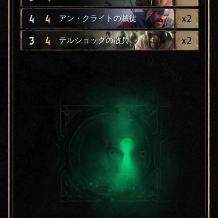
x
2
4
4
アン・クライトの賊徒
x
2
3
4
テルショックの散兵