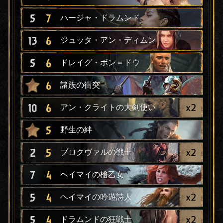
5
7
ハージャ・ドラムンド
13
6
ジュッタ・アン・ディムン
5
6
ドレイグ・ボン＝ドウ
6
諸族の衝突
x
2
10
6
アン・クライトの大剣使い
5
野生の絆
x
2
2
5
ブロクヴァルの戦士
7
4
ヘイマイの槍乙女
x
2
5
4
ヘイマイの吟遊詩人
x
2
5
4
ドラムンドの狂戦士