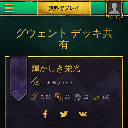
無料でプレイ
ログイン
グウェント デッキ共
有
輝かしき栄光
skellige
deck
7,150
25
22
168