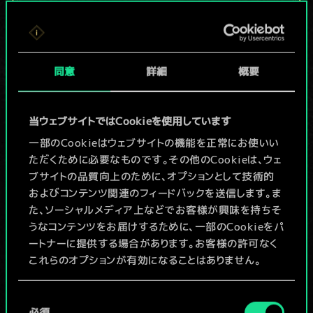
現在はまだこれし
か共有デッキがあ
同意
詳細
概要
りませんが、
続々追加中！
当ウェブサイトではCookieを使用しています
一部のCookieはウェブサイトの機能を正常にお使いい
ただくために必要なものです。その他のCookieは、ウェ
デッキ名入力＆ガイドを作成
ブサイトの品質向上のために、オプションとして技術的
およびコンテンツ関連のフィードバックを送信します。ま
デッキを編集
た、ソーシャルメディア上などでお客様が興味を持ちそ
うなコンテンツをお届けするために、一部のCookieをパ
ートナーに提供する場合があります。お客様の許可なく
/
これらのオプションが有効になることはありません。
コミュニティデッキを閲覧
Cookieの使用およびパフォーマンスの変更点に関する
同
詳細は、下記の「設定」メニューでご確認ください。
必須