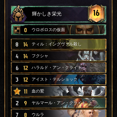
16
輝かしき栄光
0
ウロボロスの仮面
8
14
ティル：イングヴァル殺し
4
14
フクシャ
6
12
ハラルド・アン・クライト
3
12
アイスト・テルショック
11
血の鷲
2
9
ヤルマール・アン・クライト
7
8
ウルラ