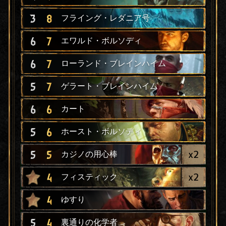
3
8
フライング・レダニア号
6
7
エワルド・ボルソディ
6
7
ローランド・ブレインハイム
5
7
ゲラート・ブレインハイム
6
6
カート
5
6
ホースト・ボルソディ
x
2
5
5
カジノの用心棒
x
2
4
フィスティック
4
ゆすり
5
4
裏通りの化学者