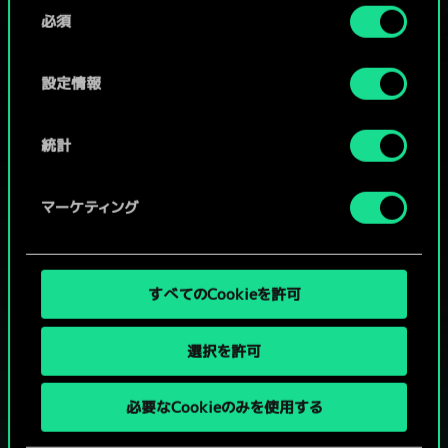
同
コミュニティデッキを閲覧
詳細は、下記の「設定」メニューでご確認ください。
必須
意
の
選
設定情報
択
統計
マーケティング
すべてのCookieを許可
選択を許可
グウェントでひと勝負といかない
必要なCookieのみを使用する
か？