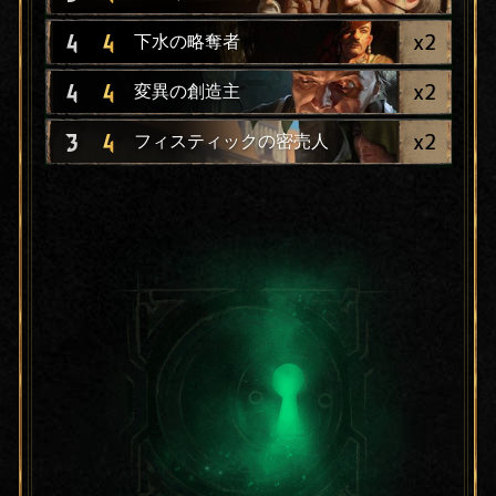
x
2
4
4
下水の略奪者
x
2
4
4
変異の創造主
x
2
3
4
フィスティックの密売人