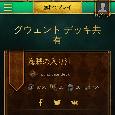
無料でプレイ
ログイン
グウェント デッキ共
有
海賊の入り江
syndicate
deck
8,160
25
20
159