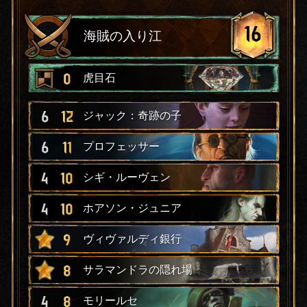
16
海賊の入り江
0
虎目石
6
12
ジャック：奇跡の子
6
11
プロフェッサー
4
10
シギ・ルーヴェン
4
10
ホアソン・ジュニア
9
ヴィヴァルディ銀行
8
サラマンドラの隠れ場
4
8
モリールセ