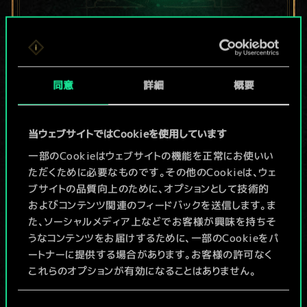
現在はまだこれし
か共有デッキがあ
同意
詳細
概要
りませんが、
当ウェブサイトではCookieを使用しています
続々追加中！
一部のCookieはウェブサイトの機能を正常にお使いい
ただくために必要なものです。その他のCookieは、ウェ
ブサイトの品質向上のために、オプションとして技術的
デッキ名入力＆ガイドを作成
およびコンテンツ関連のフィードバックを送信します。ま
た、ソーシャルメディア上などでお客様が興味を持ちそ
デッキを編集
うなコンテンツをお届けするために、一部のCookieをパ
ートナーに提供する場合があります。お客様の許可なく
これらのオプションが有効になることはありません。
/
Cookieの使用およびパフォーマンスの変更点に関する