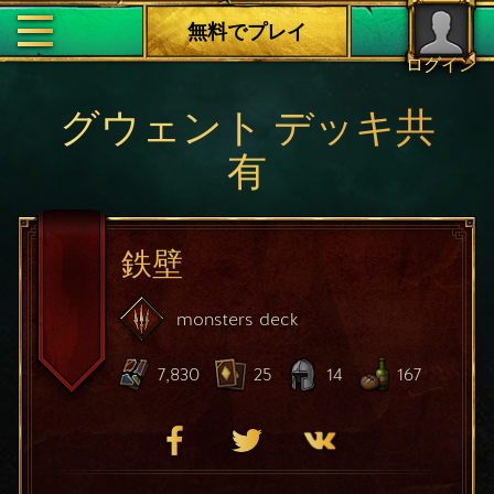
無料でプレイ
ログイン
グウェント デッキ共
有
鉄壁
monsters
deck
7,830
25
14
167