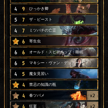
4
9
ひっかき卿
5
7
ザ・ビースト
4
7
ミツバチの亡霊
6
寄生虫
6
6
オールド・スピアチップ：睡眠
6
5
マキシー・ヴァン・デッカー
4
5
魔女見習い
4
禁忌の知識の瓶
x
2
4
春ツバメ
x
2
4
狂宴