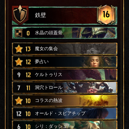
16
鉄壁
0
水晶の頭蓋骨
13
魔女の集会
12
夢占い
9
12
ケルトゥリス
7
11
洞穴トロール
10
コラスの熱波
12
10
オールド・スピアチップ
6
10
シリ：ダッシュ