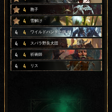
4
胞子
4
雪解け
4
4
ワイルドハントの猟犬
4
4
スパラ野良犬団
4
4
祈祷師
4
4
リス