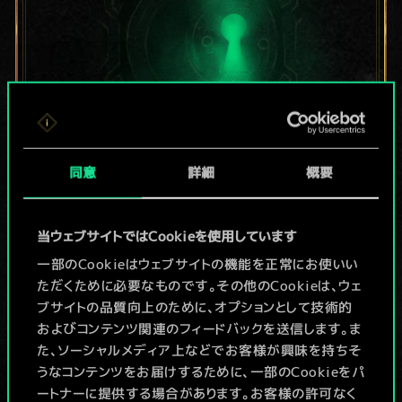
同意
詳細
概要
現在はまだこれし
か共有デッキがあ
当ウェブサイトではCookieを使用しています
りませんが、
一部のCookieはウェブサイトの機能を正常にお使いい
ただくために必要なものです。その他のCookieは、ウェ
続々追加中！
ブサイトの品質向上のために、オプションとして技術的
およびコンテンツ関連のフィードバックを送信します。ま
た、ソーシャルメディア上などでお客様が興味を持ちそ
うなコンテンツをお届けするために、一部のCookieをパ
デッキ名入力＆ガイドを作成
ートナーに提供する場合があります。お客様の許可なく