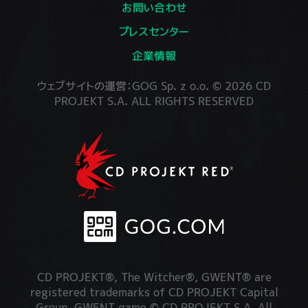
お問い合わせ
プレスセンター
企業情報
ウェブサイトの運営：GOG Sp. z o.o. © 2026 CD
PROJEKT S.A. ALL RIGHTS RESERVED
CD PROJEKT®, The Witcher®, GWENT® are
registered trademarks of CD PROJEKT Capital
Group. GWENT game © CD PROJEKT S.A. All