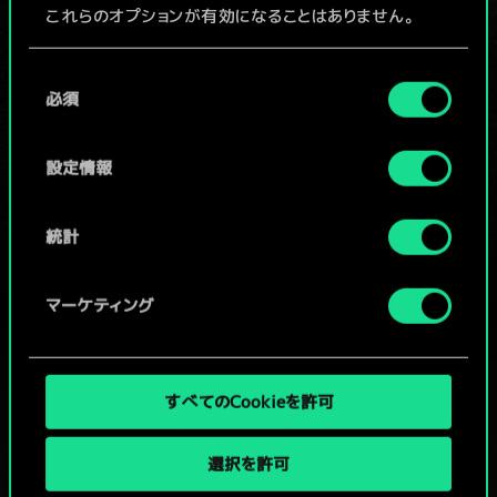
これらのオプションが有効になることはありません。
デッキを編集
Cookieの使用およびパフォーマンスの変更点に関する
同
詳細は、下記の「設定」メニューでご確認ください。
/
必須
意
の
選
設定情報
コミュニティデッキを閲覧
択
統計
マーケティング
すべてのCookieを許可
選択を許可