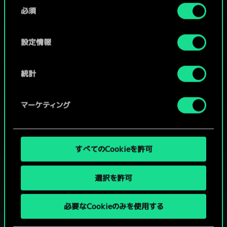
同
コミュニティデッキを閲覧
詳細は、下記の「設定」メニューでご確認ください。
必須
意
の
選
設定情報
択
統計
マーケティング
すべてのCookieを許可
選択を許可
グウェントでひと勝負といかない
必要なCookieのみを使用する
か？