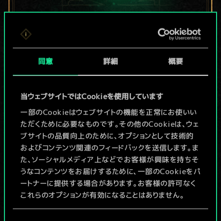
現在はまだこれし
か共有デッキがあ
同意
詳細
概要
りませんが、
当ウェブサイトではCookieを使用しています
続々追加中！
一部のCookieはウェブサイトの機能を正常にお使いい
ただくために必要なものです。その他のCookieは、ウェ
ブサイトの品質向上のために、オプションとして技術的
デッキ名入力＆ガイドを作成
およびコンテンツ関連のフィードバックを送信します。ま
た、ソーシャルメディア上などでお客様が興味を持ちそ
デッキを編集
うなコンテンツをお届けするために、一部のCookieをパ
ートナーに提供する場合があります。お客様の許可なく
これらのオプションが有効になることはありません。
/
Cookieの使用およびパフォーマンスの変更点に関する