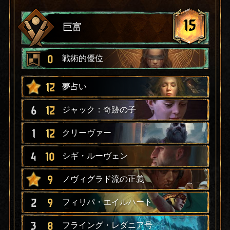
15
巨富
0
戦術的優位
12
夢占い
6
12
ジャック：奇跡の子
1
12
クリーヴァー
4
10
シギ・ルーヴェン
9
ノヴィグラド流の正義
2
9
フィリパ・エイルハート
3
8
フライング・レダニア号