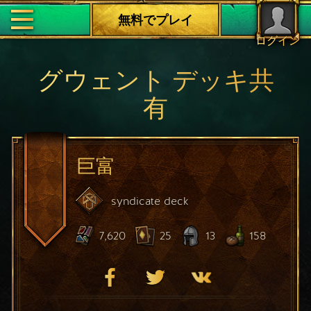
無料でプレイ
ログイン
グウェント デッキ共
有
巨富
syndicate
deck
7,620
25
13
158