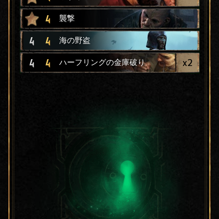
4
襲撃
4
4
海の野盗
x
2
4
4
ハーフリングの金庫破り