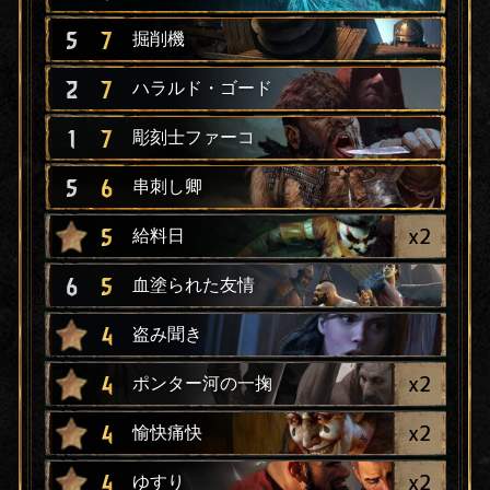
5
7
掘削機
2
7
ハラルド・ゴード
1
7
彫刻士ファーコ
5
6
串刺し卿
x
2
5
給料日
6
5
血塗られた友情
4
盗み聞き
x
2
4
ポンター河の一掬
x
2
4
愉快痛快
x
2
4
ゆすり