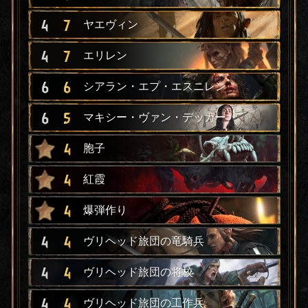
4
7
ヤエヴィン
4
7
エリレン
6
6
シアラン・エプ・エスニレン
6
5
マキシー・ヴァン・デッカー
4
胞子
4
紅霞
4
爆弾作り
4
4
ヴリヘッド旅団の竜騎兵
4
4
ヴリヘッド旅団の将校
4
4
ヴリヘッド旅団の工作兵