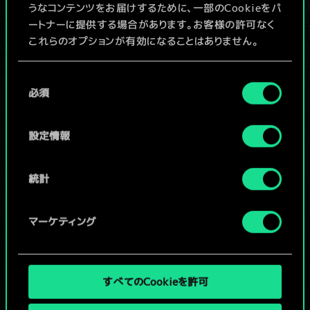
うなコンテンツをお届けするために、一部のCookieをパ
ートナーに提供する場合があります。お客様の許可なく
デッキ名入力＆ガイドを作成
これらのオプションが有効になることはありません。
Cookieの使用およびパフォーマンスの変更点に関する
同
デッキを編集
詳細は、下記の「設定」メニューでご確認ください。
必須
意
の
/
選
設定情報
択
コミュニティデッキを閲覧
統計
マーケティング
すべてのCookieを許可