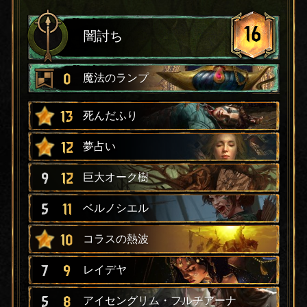
16
闇討ち
0
魔法のランプ
13
死んだふり
12
夢占い
9
12
巨大オーク樹
5
11
ベルノシエル
10
コラスの熱波
7
9
レイデヤ
5
8
アイセングリム・フルチアーナ