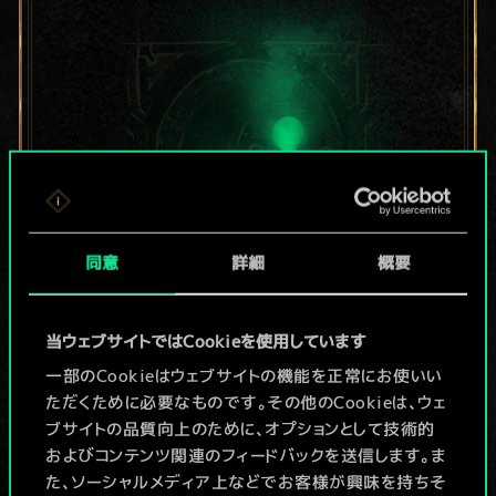
同意
詳細
概要
現在はまだこれし
当ウェブサイトではCookieを使用しています
か共有デッキがあ
一部のCookieはウェブサイトの機能を正常にお使いい
ただくために必要なものです。その他のCookieは、ウェ
りませんが、
ブサイトの品質向上のために、オプションとして技術的
およびコンテンツ関連のフィードバックを送信します。ま
続々追加中！
た、ソーシャルメディア上などでお客様が興味を持ちそ