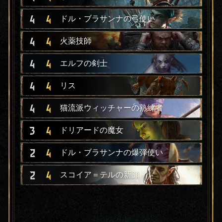
4
4
ドル・ブラサンナの弓使い
4
4
火薬技師
4
4
エルフの剣士
4
4
リス
4
4
猫流派ウィッチャーの熟練者
3
4
ドリアードの魔女
2
4
ドル・ブラサンナの爆弾使い
2
4
スコイア＝テルの新顔