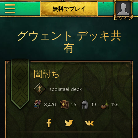
無料でプレイ
ログイン
グウェント デッキ共
有
闇討ち
scoiatael
deck
8,470
25
19
156