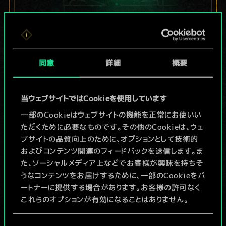
現在はまだこれし
か共有デッキがあ
同意
詳細
概要
りませんが、
当ウェブサイトではCookieを使用しています
続々追加中！
一部のCookieはウェブサイトの機能を正常にお使いい
ただくために必要なものです。その他のCookieは、ウェ
ブサイトの品質向上のために、オプションとして技術的
デッキ名入力＆ガイドを作成
およびコンテンツ関連のフィードバックを送信します。ま
た、ソーシャルメディア上などでお客様が興味を持ちそ
デッキを編集
うなコンテンツをお届けするために、一部のCookieをパ
ートナーに提供する場合があります。お客様の許可なく
これらのオプションが有効になることはありません。
/
Cookieの使用およびパフォーマンスの変更点に関する