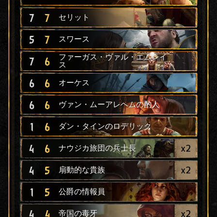
7
7
セリット
5
7
スワース
ファーガス・ヴァル・エムレイ
7
6
ス
6
6
オーケス
6
6
ヴァン・ムーアレヘムの酌人
1
6
ダン・タインのロデリック
x
2
4
6
ナウジカ旅団の兵士長
x
2
4
5
扇動的な貴族
1
5
公爵の情報員
x
2
4
4
帝国の毒牙