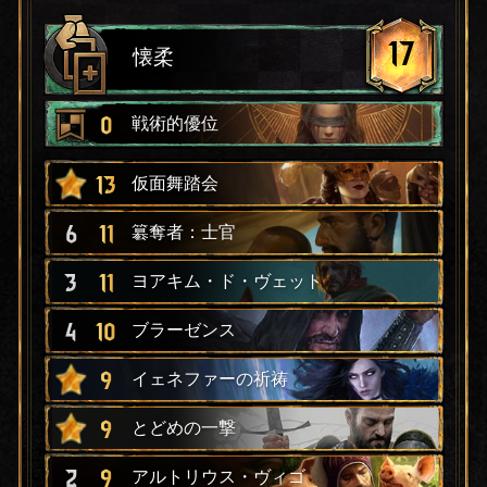
17
懐柔
0
戦術的優位
13
仮面舞踏会
6
11
簒奪者：士官
3
11
ヨアキム・ド・ヴェット
4
10
ブラーゼンス
9
イェネファーの祈祷
9
とどめの一撃
2
9
アルトリウス・ヴィゴ