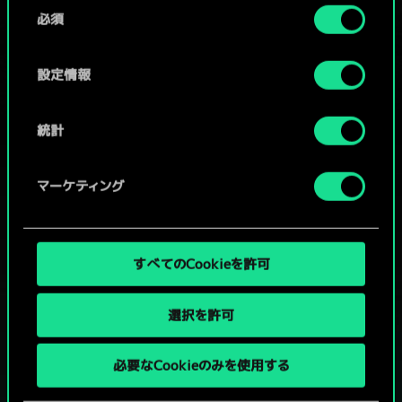
同
コミュニティデッキを閲覧
詳細は、下記の「設定」メニューでご確認ください。
必須
意
の
選
設定情報
択
統計
マーケティング
すべてのCookieを許可
選択を許可
グウェントでひと勝負といかない
必要なCookieのみを使用する
か？