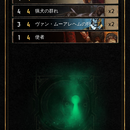
x
2
4
4
猟犬の群れ
x
2
3
4
ヴァン・ムーアレヘムの狩人
1
4
使者