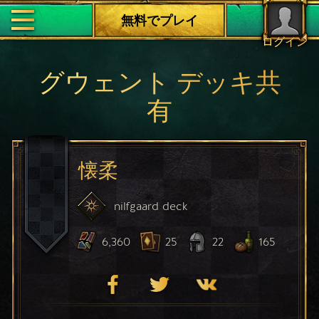
無料でプレイ
ログイン
グウェント デッキ共
有
懐柔
nilfgaard
deck
6,360
25
22
165