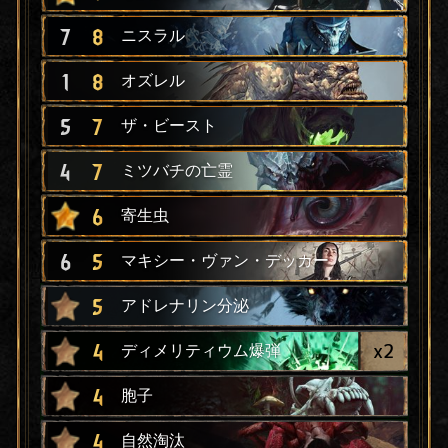
7
8
ニスラル
1
8
オズレル
5
7
ザ・ビースト
4
7
ミツバチの亡霊
6
寄生虫
6
5
マキシー・ヴァン・デッカー
5
アドレナリン分泌
x
2
4
ディメリティウム爆弾
4
胞子
4
自然淘汰