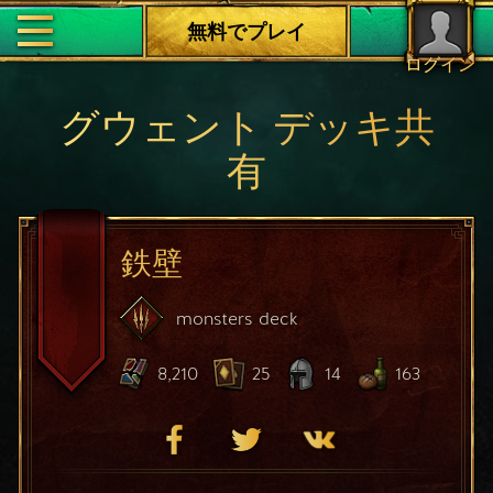
無料でプレイ
ログイン
グウェント デッキ共
有
鉄壁
monsters
deck
8,210
25
14
163