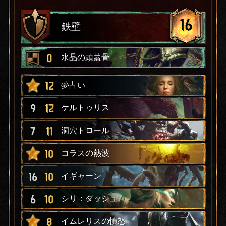
16
鉄壁
0
水晶の頭蓋骨
12
夢占い
9
12
ケルトゥリス
7
11
洞穴トロール
10
コラスの熱波
16
10
イギャーン
6
10
シリ：ダッシュ
8
イムレリスの憤怒