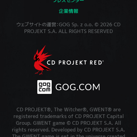
プレスセンター
企業情報
ウェブサイトの運営：GOG Sp. z o.o. © 2026 CD
PROJEKT S.A. ALL RIGHTS RESERVED
CD PROJEKT®, The Witcher®, GWENT® are
registered trademarks of CD PROJEKT Capital
Group. GWENT game © CD PROJEKT S.A. All
rights reserved. Developed by CD PROJEKT S.A.
The GWENT game is set in the universe created