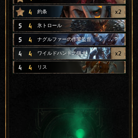
x
2
4
約条
5
4
氷トロール
5
4
ナグルファーの作業監督
x
2
4
4
ワイルドハントの猟犬
4
4
リス