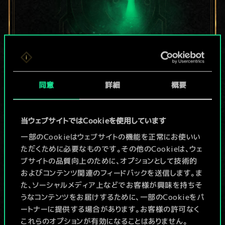
現在はまだこれし
同意
詳細
概要
か共有デッキがあ
当ウェブサイトではCookieを使用しています
りませんが、
一部のCookieはウェブサイトの機能を正常にお使いい
続々追加中！
ただくために必要なものです。その他のCookieは、ウェ
ブサイトの品質向上のために、オプションとして技術的
およびコンテンツ関連のフィードバックを送信します。ま
た、ソーシャルメディア上などでお客様が興味を持ちそ
デッキ名入力＆ガイドを作成
うなコンテンツをお届けするために、一部のCookieをパ
ートナーに提供する場合があります。お客様の許可なく
デッキを編集
これらのオプションが有効になることはありません。