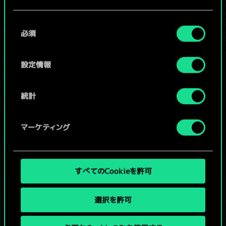
Cookieの使用およびパフォーマンスの変更点に関する
/
同
詳細は、下記の「設定」メニューでご確認ください。
必須
意
の
コミュニティデッキを閲覧
選
設定情報
択
統計
マーケティング
すべてのCookieを許可
選択を許可