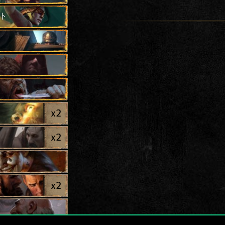
ト
x
2
x
2
x
2