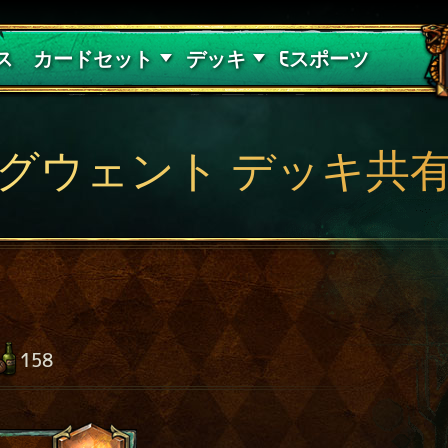
紅き血の呪縛
デッキガイド
ス
カードセット
デッキ
Eスポーツ
グウェント デッキ共
158