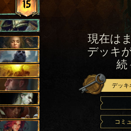
15
現在は
デッキ
続
デッキ
コミ