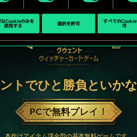
なCookieのみを
すべてのCooki
選択を許可
使用する
可
ントでひと勝負といか
PCで無料プレイ！
本作はアイテム課金型の基本無料ゲームです