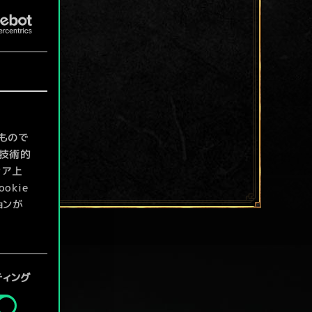
もので
て技術的
ィア上
kie
ョンが
定」メニ
ティング