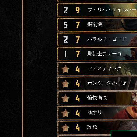
2
9
フィリパ・エイルハー
5
7
掘削機
2
7
ハラルド・ゴード
1
7
彫刻士ファーコ
4
フィスティック
4
ポンター河の一掬
4
愉快痛快
4
ゆすり
4
詐欺