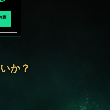
eを許
ないか？