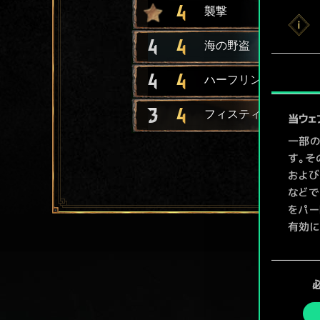
4
襲撃
4
4
海の野盗
4
4
ハーフリングの金庫破
3
4
フィスティックの密売
当ウェ
一部の
す。そ
および
などで
をパー
有効に
Coo
同
ューで
意
の
選