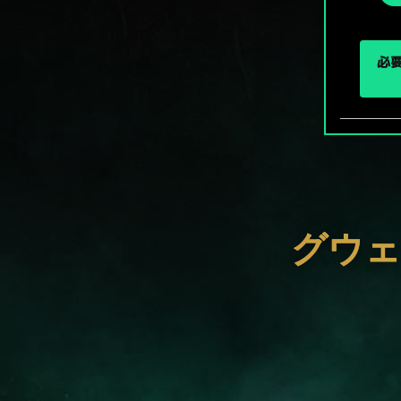
択
必要
グウェ