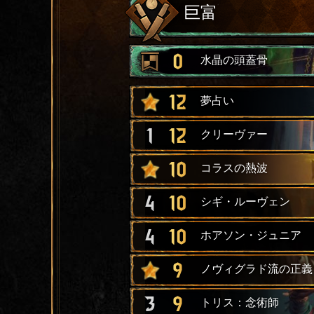
巨富
0
水晶の頭蓋骨
12
夢占い
1
12
クリーヴァー
10
コラスの熱波
4
10
シギ・ルーヴェン
4
10
ホアソン・ジュニア
9
ノヴィグラド流の正義
3
9
トリス：念術師