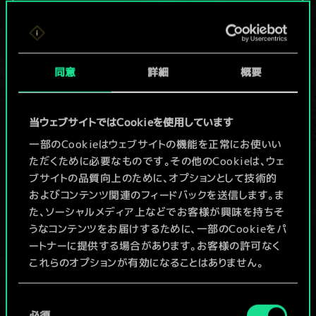
現在はまだこれし
か共有デッキがあ
同意
詳細
概要
りませんが、
続々追加中！
当ウェブサイトではCookieを使用しています
一部のCookieはウェブサイトの機能を正常にお使いい
ただくために必要なものです。その他のCookieは、ウェ
デッキ名入力＆ガイドを作成
ブサイトの品質向上のために、オプションとして技術的
およびコンテンツ関連のフィードバックを送信します。ま
デッキを編集
た、ソーシャルメディア上などでお客様が興味を持ちそ
うなコンテンツをお届けするために、一部のCookieをパ
ートナーに提供する場合があります。お客様の許可なく
/
これらのオプションが有効になることはありません。
コミュニティデッキを閲覧
Cookieの使用およびパフォーマンスの変更点に関する
同
詳細は、下記の「設定」メニューでご確認ください。
必須