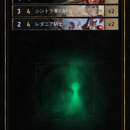
x
2
3
4
シントラ軍の騎士
x
2
2
4
レダニア騎士