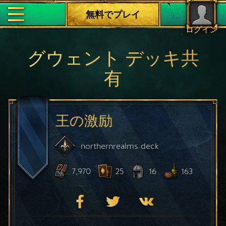
無料でプレイ
ログイン
グウェント デッキ共
有
王の激励
northernrealms
deck
7,970
25
16
163