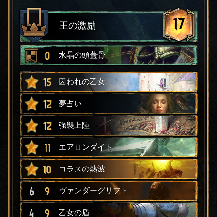
17
王の激励
0
水晶の頭蓋骨
15
囚われの乙女
12
夢占い
12
強襲上陸
11
エアロンダイト
10
コラスの熱波
6
9
ヴァンダーグリフト
4
9
乙女の盾