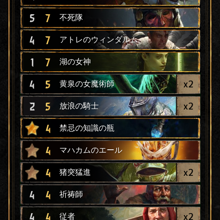
5
7
不死隊
4
7
アトレのウィンダルム
1
7
湖の女神
x
2
4
5
黄泉の女魔術師
x
2
2
5
放浪の騎士
4
禁忌の知識の瓶
4
マハカムのエール
x
2
4
猪突猛進
4
4
祈祷師
x
2
4
4
従者