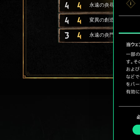
4
4
永遠の炎尋問官
4
4
変異の創造主
3
4
永遠の炎門弟
当ウェ
一部の
す。そ
および
などで
をパー
有効に
Coo
同
ューで
意
の
選
択