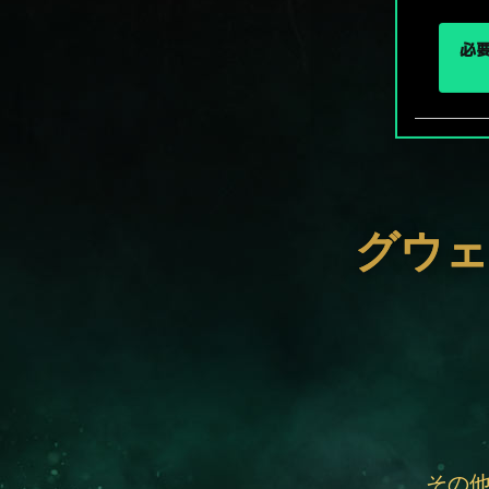
必要
グウェ
その