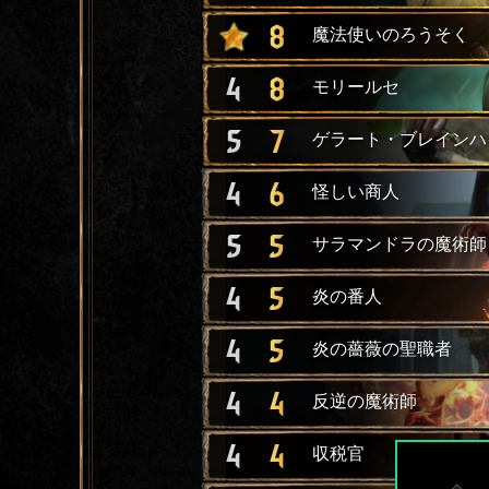
8
魔法使いのろうそく
4
8
モリールセ
5
7
ゲラート・ブレインハ
4
6
怪しい商人
5
5
サラマンドラの魔術師
4
5
炎の番人
4
5
炎の薔薇の聖職者
4
4
反逆の魔術師
4
4
収税官