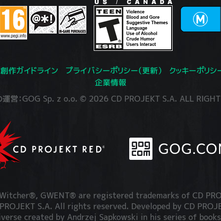
創作ガイドライン
プライバシーポリシー（更新）
クッキーポリシ
企業情報
：GOG Sp. z o.o. © 2026 CD PROJEKT S.A. ALL RIGHT
itcher®, GWENT® are registered trademarks of CD PRO
OJEKT S.A. All rights reserved. Developed by CD PRO
iverse created by Andrzej Sapkowski in his series of books