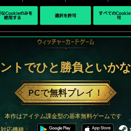
なCookieのみを
すべてのCooki
選択を許可
使用する
可
ントでひと勝負といか
PCで無料プレイ！
本作はアイテム課金型の基本無料ゲームです
他対応機種：