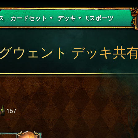
紅き血の呪縛
デッキガイド
ス
カードセット
デッキ
Eスポーツ
グウェント デッキ共
167