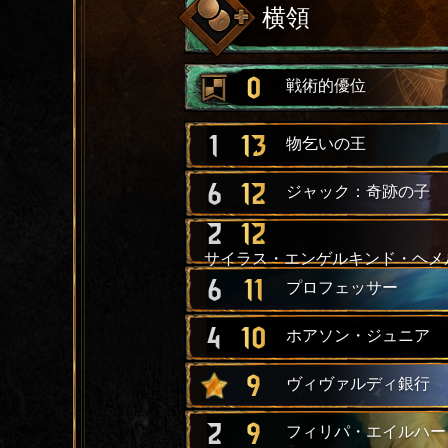
横領
0
戦術的優位
1
13
物乞いの王
6
12
ジャック：奇跡の子
2
12
サイラス・エンゲルキンド・ヘメ
6
11
プロフェッサー
4
10
ホアソン・ジュニア
9
ヴィヴァルディ銀行
2
9
フィリパ・エイルハー