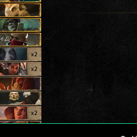
イム
x
2
x
2
x
2