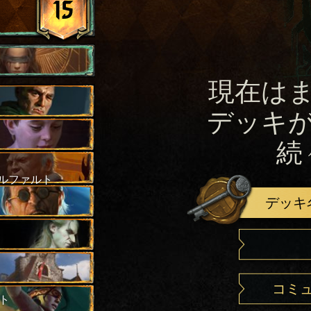
15
現在は
デッキ
続
ルファルト
デッキ
コミ
ト