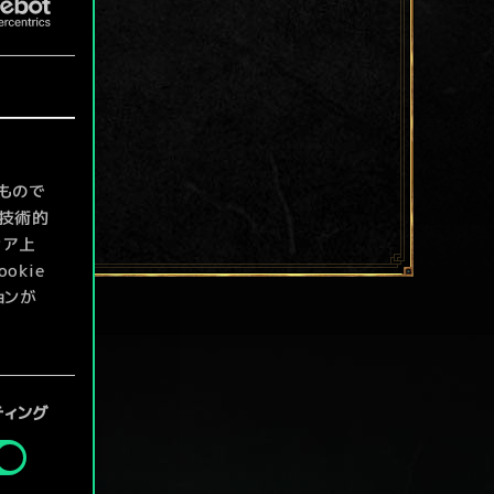
もので
て技術的
ィア上
kie
ョンが
定」メニ
ティング