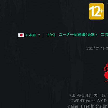
FAQ
ユーザー同意書（更新）
二次
日本語
ウェブサイトの運営
CD PROJEKT®, The W
GWENT game © CD PR
game is set in the un