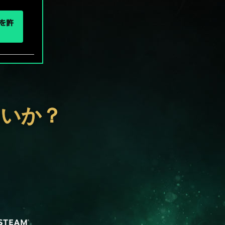
eを許
ないか？