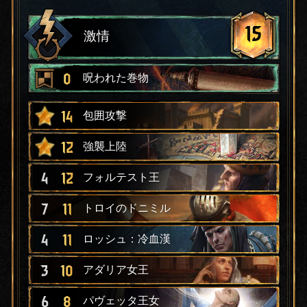
15
激情
0
呪われた巻物
14
包囲攻撃
12
強襲上陸
4
12
フォルテスト王
7
11
トロイのドニミル
4
11
ロッシュ：冷血漢
3
10
アダリア女王
6
8
パヴェッタ王女