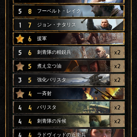
5
8
フーベルト・レイク
1
7
ジョン・ナタリス
6
援軍
x
2
5
6
刺青隊の精鋭兵
x
2
5
煮え立つ油
x
2
3
5
強化バリスタ
4
一斉射
x
2
4
4
バリスタ
x
2
4
4
刺青隊の斥候
4
4
ラドヴィッドの近衛兵