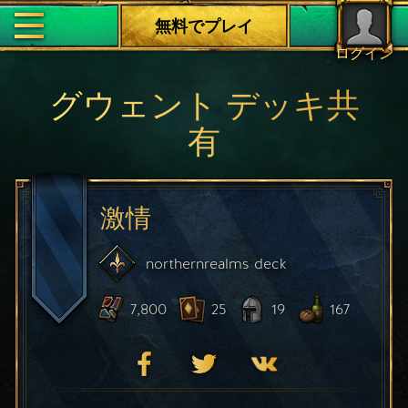
無料でプレイ
ログイン
グウェント デッキ共
有
激情
northernrealms
deck
7,800
25
19
167