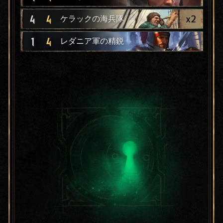
x
2
4
4
ケラックの海兵隊
1
4
レダニア軍の精鋭