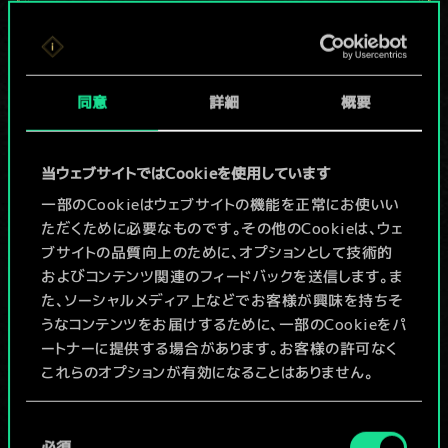
現在はまだこれし
か共有デッキがあ
同意
詳細
概要
りませんが、
続々追加中！
当ウェブサイトではCookieを使用しています
一部のCookieはウェブサイトの機能を正常にお使いい
ただくために必要なものです。その他のCookieは、ウェ
デッキ名入力＆ガイドを作成
ブサイトの品質向上のために、オプションとして技術的
およびコンテンツ関連のフィードバックを送信します。ま
デッキを編集
た、ソーシャルメディア上などでお客様が興味を持ちそ
うなコンテンツをお届けするために、一部のCookieをパ
ートナーに提供する場合があります。お客様の許可なく
/
これらのオプションが有効になることはありません。
コミュニティデッキを閲覧
Cookieの使用およびパフォーマンスの変更点に関する
同
詳細は、下記の「設定」メニューでご確認ください。
必須